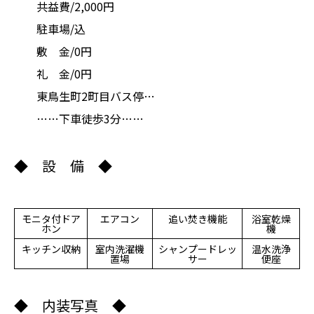
共益費/2,000円
駐車場/込
敷 金/0円
礼 金/0円
東鳥生町2町目バス停…
……下車徒歩3分……
◆ 設 備 ◆
モニタ付ドア
エアコン
追い焚き機能
浴室乾燥
ホン
機
キッチン収納
室内洗濯機
シャンプードレッ
温水洗浄
置場
サー
便座
◆ 内装写真 ◆