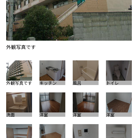
外観写真です
外観写真です
キッチン
風呂
トイレ
洗面
洋室
洋室
洋室