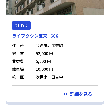
2LDK
ライブタウン宝来 606
住 所
今治市北宝来町
家 賃
52,000 円
共益費
5,000 円
駐車場
10,000 円
校 区
吹揚小／日吉中
詳細を見る