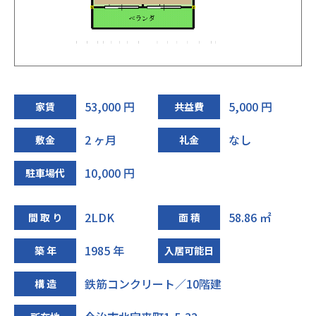
53,000 円
5,000 円
家賃
共益費
2 ヶ月
なし
敷金
礼金
10,000 円
駐車場代
2LDK
58.86 ㎡
間 取 り
面 積
1985 年
築 年
入居可能日
鉄筋コンクリート／10階建
構 造