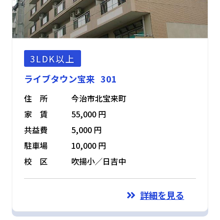
3LDK以上
ライブタウン宝来 301
住 所
今治市北宝来町
家 賃
55,000 円
共益費
5,000 円
駐車場
10,000 円
校 区
吹揚小／日吉中
詳細を見る