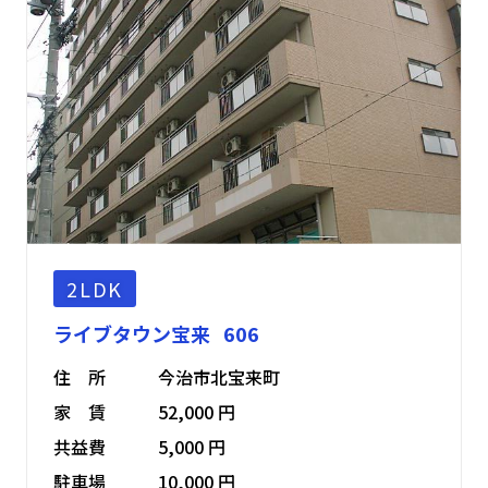
2LDK
ライブタウン宝来 606
住 所
今治市北宝来町
家 賃
52,000 円
共益費
5,000 円
駐車場
10,000 円