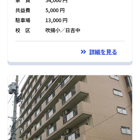
家 賃
54,000 円
共益費
5,000 円
駐車場
13,000 円
校 区
吹揚小／日吉中
詳細を見る