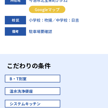
今治市北宝来町1-5-32
所在地
Googleマップ
小学校：吹揚／中学校：日吉
校 区
駐車場要確認
備考
こだわりの条件
B・T別室
温水洗浄便座
システムキッチン