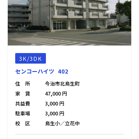
3K/3DK
センコーハイツ 402
住 所
今治市北鳥生町
家 賃
47,000 円
共益費
3,000 円
駐車場
3,000 円
校 区
鳥生小／立花中