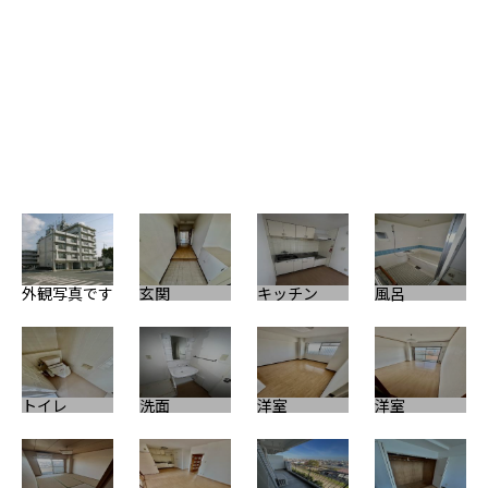
玄
外観写真です
玄関
キッチン
風呂
押
トイレ
洗面
洋室
洋室