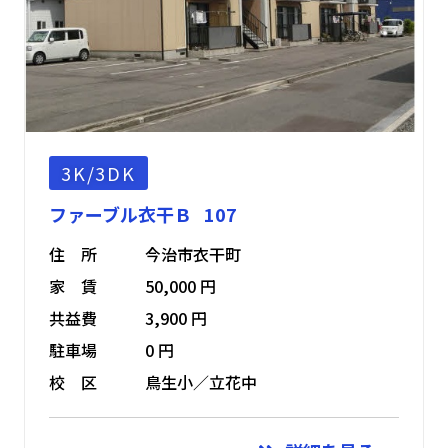
3K/3DK
ファーブル衣干Ｂ 107
住 所
今治市衣干町
家 賃
50,000 円
共益費
3,900 円
駐車場
0 円
校 区
鳥生小／立花中