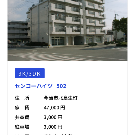
3K/3DK
センコーハイツ 502
住 所
今治市北鳥生町
家 賃
47,000 円
共益費
3,000 円
駐車場
3,000 円