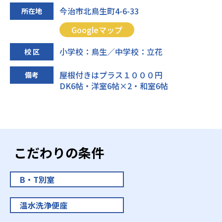
今治市北鳥生町4-6-33
所在地
Googleマップ
小学校：鳥生／中学校：立花
校 区
屋根付きはプラス１０００円
備考
DK6帖・洋室6帖×2・和室6帖
こだわりの条件
B・T別室
温水洗浄便座