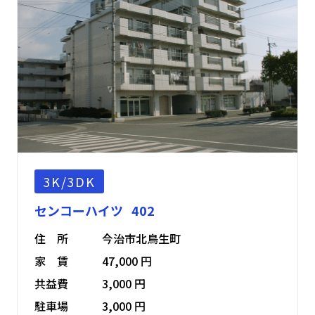
3K/3DK
センコーハイツ 402
住 所
今治市北鳥生町
家 賃
47,000 円
共益費
3,000 円
駐車場
3,000 円