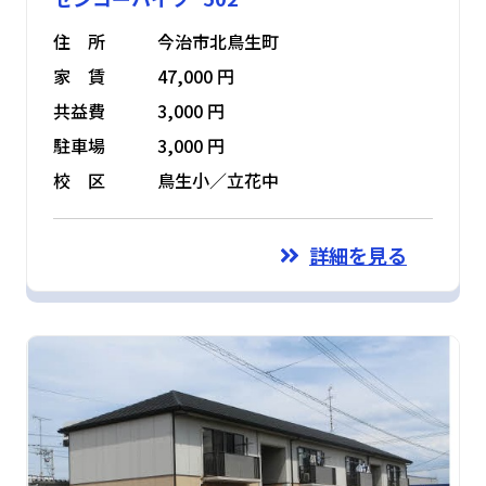
住 所
今治市北鳥生町
家 賃
47,000 円
共益費
3,000 円
駐車場
3,000 円
校 区
鳥生小／立花中
詳細を見る