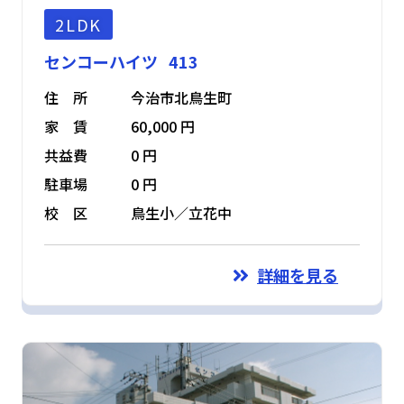
2LDK
センコーハイツ 413
住 所
今治市北鳥生町
家 賃
60,000 円
共益費
0 円
駐車場
0 円
校 区
鳥生小／立花中
詳細を見る