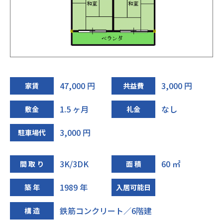
47,000 円
3,000 円
家賃
共益費
1.5 ヶ月
なし
敷金
礼金
3,000 円
駐車場代
3K/3DK
60 ㎡
間 取 り
面 積
1989 年
築 年
入居可能日
鉄筋コンクリート／6階建
構 造