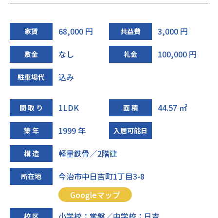
68,000 円
3,000 円
家賃
共益費
なし
100,000 円
敷金
礼金
込み
駐車場代
1LDK
44.57 ㎡
間 取 り
面 積
1999 年
築 年
入居可能日
軽量鉄骨／2階建
構 造
今治市中日吉町1丁目3-8
所在地
Googleマップ
小学校：常盤／中学校：日吉
校 区