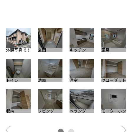
玄
外観写真です
玄関
キッチン
風呂
エ
トイレ
洗面
洋室
クローゼット
そ
収納
リビング
ベランダ
モニターホン