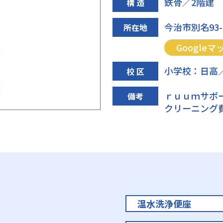
鉄骨／2階建
構 造
今治市別名93-
所在地
Googleマ
小学校：日高
校 区
ｒｕｕｍサポ
備考
クリーニング費：
温水洗浄便座