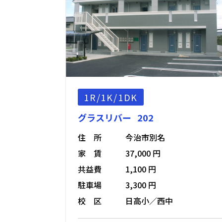
1R/1K/1DK
グラスリバー 202
住 所
今治市別名
家 賃
37,000 円
共益費
1,100 円
駐車場
3,300 円
校 区
日高小／西中