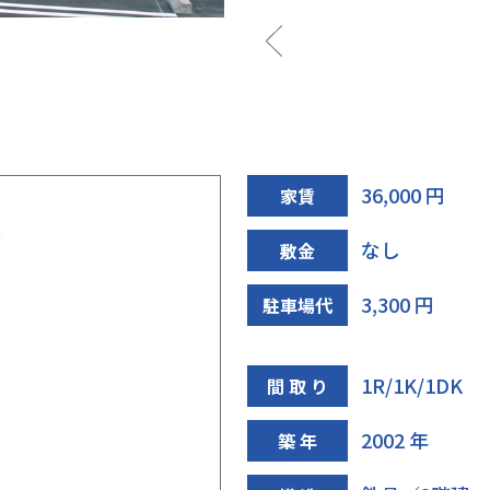
玄関
36,000 円
家賃
なし
敷金
3,300 円
駐車場代
1R/1K/1DK
間 取 り
2002 年
築 年