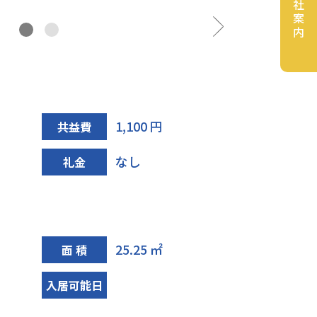
会社案内
キッチン
1,100 円
共益費
なし
礼金
25.25 ㎡
面 積
入居可能日