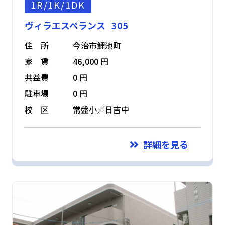
1R/1K/1DK
ヴィラエスペランス 305
住 所
今治市鯉池町
家 賃
46,000 円
共益費
0 円
駐車場
0 円
校 区
常盤小／日吉中
詳細を見る