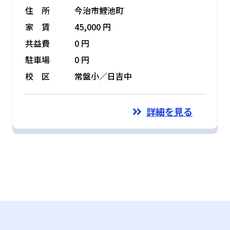
住 所
今治市鯉池町
家 賃
45,000 円
共益費
0 円
駐車場
0 円
校 区
常盤小／日吉中
詳細を見る