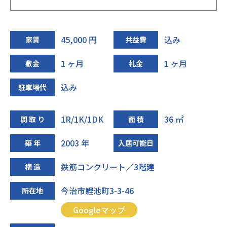
45,000 円
込み
家賃
共益費
1 ヶ月
1 ヶ月
敷金
礼金
込み
駐車場代
1R/1K/1DK
36 ㎡
間 取 り
面 積
2003 年
築 年
入居可能日
鉄筋コンクリート／3階建
構 造
今治市鯉池町3-3-46
所在地
Googleマップ