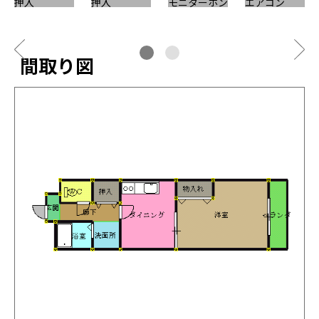
押入
押入
モニターホン
エアコン
間取り図