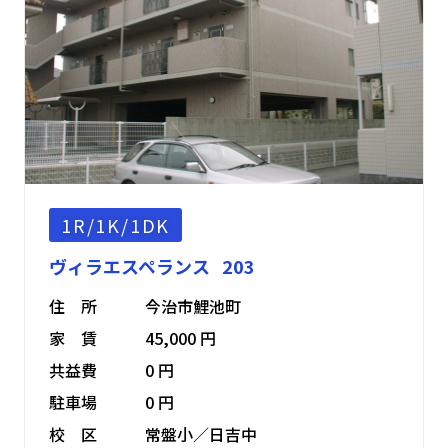
1R/1K/1DK
ヴィラエスペランス 203
住 所
今治市鯉池町
家 賃
45,000 円
共益費
0 円
駐車場
0 円
校 区
常盤小／日吉中