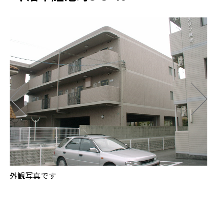
玄
外観写真です