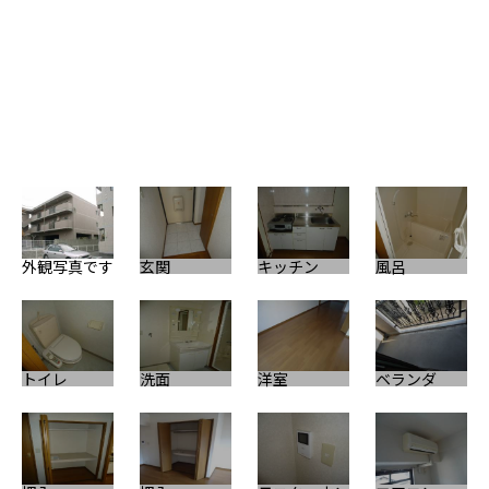
外観写真です
玄関
キッチン
風呂
外
トイレ
洗面
洋室
ベランダ