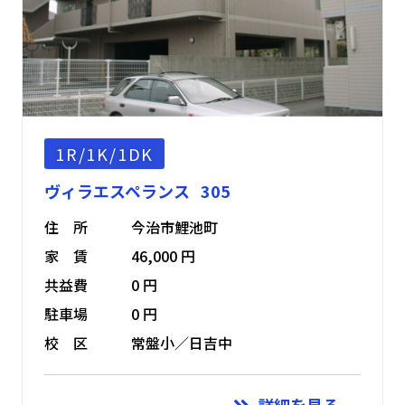
1R/1K/1DK
ヴィラエスペランス 305
住 所
今治市鯉池町
家 賃
46,000 円
共益費
0 円
駐車場
0 円
校 区
常盤小／日吉中