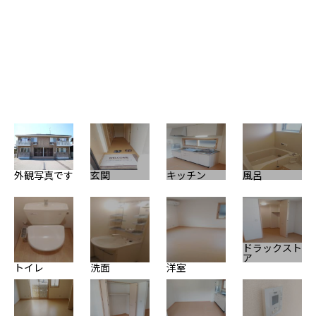
玄
外観写真です
玄関
キッチン
風呂
エ
ドラックスト
ア
トイレ
洗面
洋室