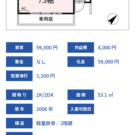
59,000 円
4,000 円
家賃
共益費
なし
59,000 円
敷金
礼金
3,300 円
駐車場代
2K/2DK
53.1 ㎡
間 取 り
面 積
2006 年
築 年
入居可能日
軽量鉄骨／2階建
構 造