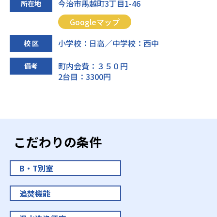
今治市馬越町3丁目1-46
所在地
Googleマップ
小学校：日高／中学校：西中
校 区
町内会費：３５０円
備考
2台目：3300円
こだわりの条件
B・T別室
追焚機能