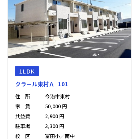
1LDK
クラール東村Ａ 101
住 所
今治市東村
家 賃
50,000 円
共益費
2,900 円
駐車場
3,300 円
校 区
富田小／南中