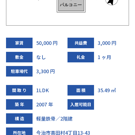
50,000 円
3,000 円
家賃
共益費
なし
1 ヶ月
敷金
礼金
3,300 円
駐車場代
1LDK
35.49 ㎡
間 取 り
面 積
2007 年
築 年
入居可能日
軽量鉄骨／2階建
構 造
今治市喜田村4丁目13-43
所在地