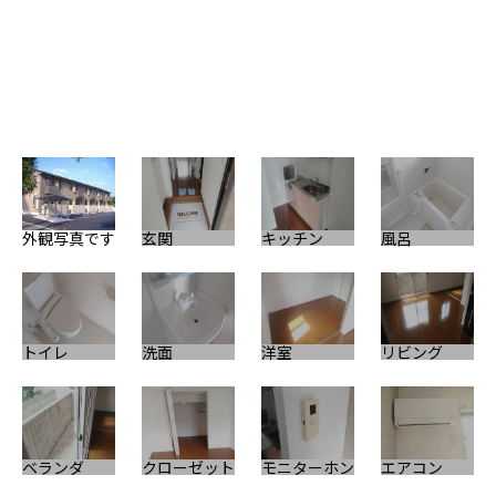
外観写真です
玄関
キッチン
風呂
浴
トイレ
洗面
洋室
リビング
ベランダ
クローゼット
モニターホン
エアコン