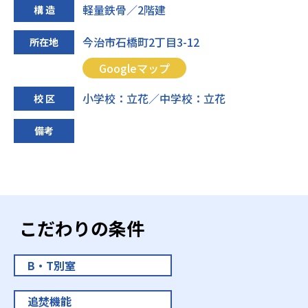
軽量鉄骨／2階建
構 造
今治市石橋町2丁目3-12
所在地
Googleマップ
小学校：立花／中学校：立花
校 区
備考
こだわりの条件
B・T別室
追焚機能