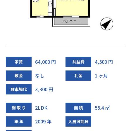
64,000 円
4,500 円
家賃
共益費
なし
1 ヶ月
敷金
礼金
3,300 円
駐車場代
2LDK
55.4 ㎡
間 取 り
面 積
2009 年
築 年
入居可能日