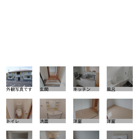
玄
外観写真です
玄関
キッチン
風呂
エ
トイレ
洗面
洋室
洋室
そ