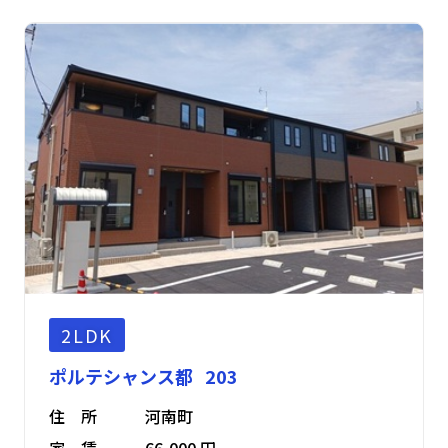
2LDK
ポルテシャンス都 203
住 所
河南町
家 賃
66,000 円