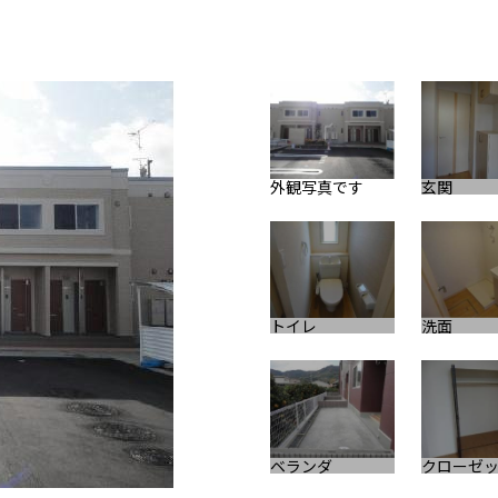
外観写真です
玄関
トイレ
洗面
ベランダ
クローゼ