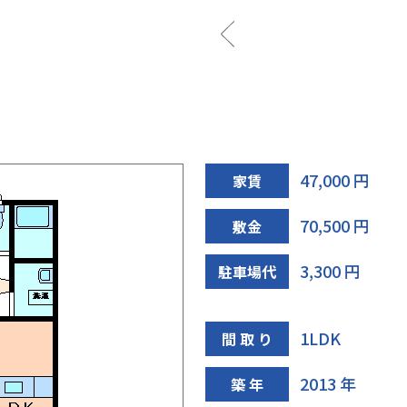
玄関
47,000 円
家賃
70,500 円
敷金
3,300 円
駐車場代
1LDK
間 取 り
2013 年
築 年