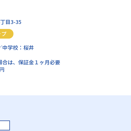
目3-35
ップ
／中学校：桜井
場合は、保証金１ヶ月必要
0円