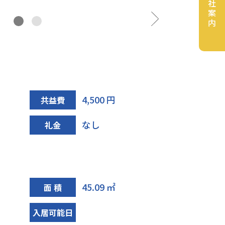
会社案内
キッチン
4,500 円
共益費
なし
礼金
45.09 ㎡
面 積
入居可能日