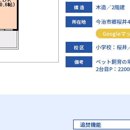
木造／2階建
構 造
今治市郷桜井4丁
所在地
Googleマ
小学校：桜井
校 区
ペット飼育の
備考
2台目P：220
追焚機能