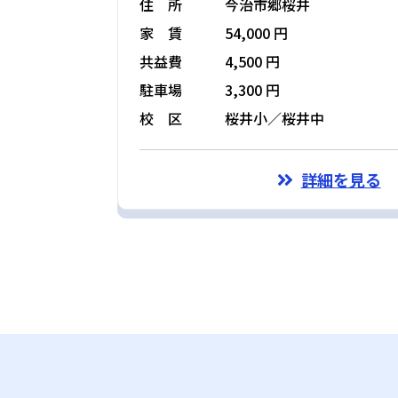
住 所
今治市郷桜井
家 賃
54,000 円
共益費
4,500 円
駐車場
3,300 円
校 区
桜井小／桜井中
詳細を見る