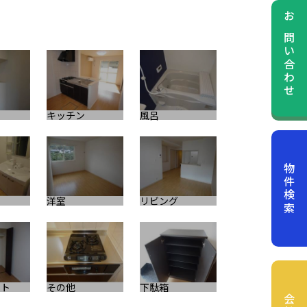
お問い合わせ
キッチン
風呂
モニターホン
物件検索
洋室
リビング
ット
その他
下駄箱