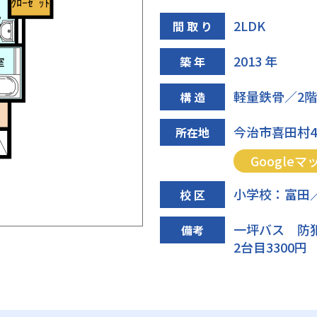
2LDK
間 取 り
2013 年
築 年
軽量鉄骨／2
構 造
今治市喜田村4丁
所在地
Googleマ
小学校：富田
校 区
一坪バス 防
備考
2台目3300円