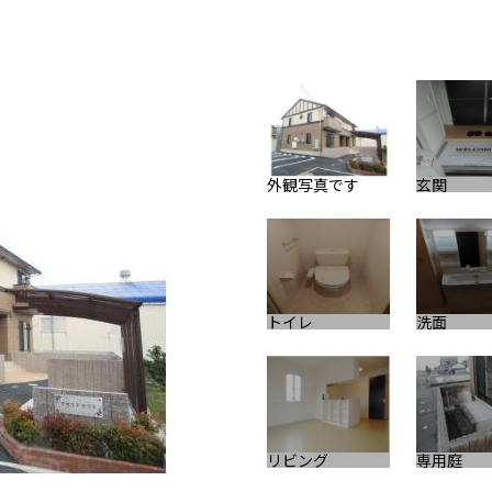
外観写真です
玄関
トイレ
洗面
リビング
専用庭