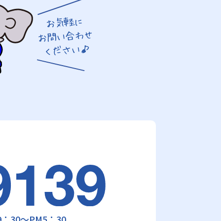
：30～PM5：30