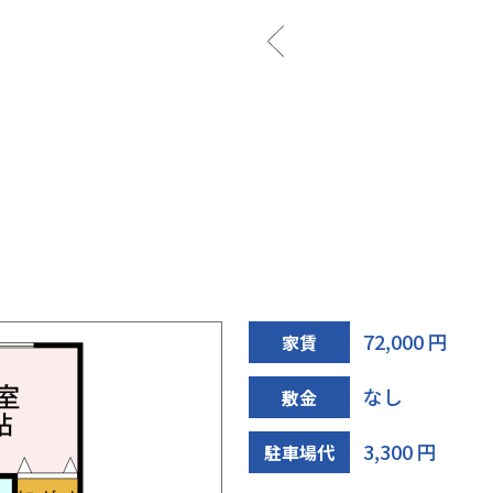
玄関
72,000 円
家賃
なし
敷金
3,300 円
駐車場代