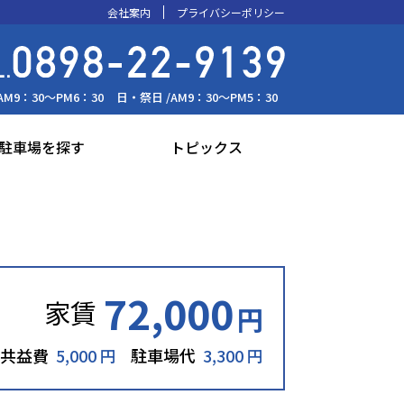
会社案内
プライバシーポリシー
AM9：30～PM6：30
日・祭日 /
AM9：30～PM5：30
駐車場を探す
トピックス
72,000
家賃
円
共益費
5,000 円
駐車場代
3,300 円