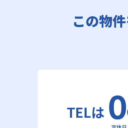
TELは
定休