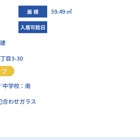
59.49 ㎡
面 積
入居可能日
階建
目3-30
ップ
／中学校：南
犯合わせガラス