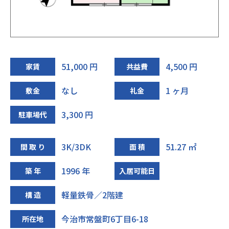
51,000 円
4,500 円
家賃
共益費
なし
1 ヶ月
敷金
礼金
3,300 円
駐車場代
3K/3DK
51.27 ㎡
間 取 り
面 積
1996 年
築 年
入居可能日
軽量鉄骨／2階建
構 造
今治市常盤町6丁目6-18
所在地