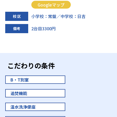
Googleマップ
小学校：常盤／中学校：日吉
校 区
2台目3300円
備考
こだわりの条件
B・T別室
追焚機能
温水洗浄便座