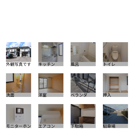
外観写真です
キッチン
風呂
トイレ
駐
洗面
洋室
ベランダ
押入
モニターホン
エアコン
下駄箱
駐車場