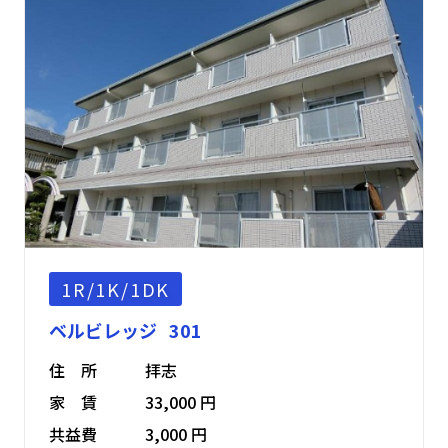
1R/1K/1DK
ベルビレッジ 301
住 所
拝志
家 賃
33,000 円
共益費
3,000 円