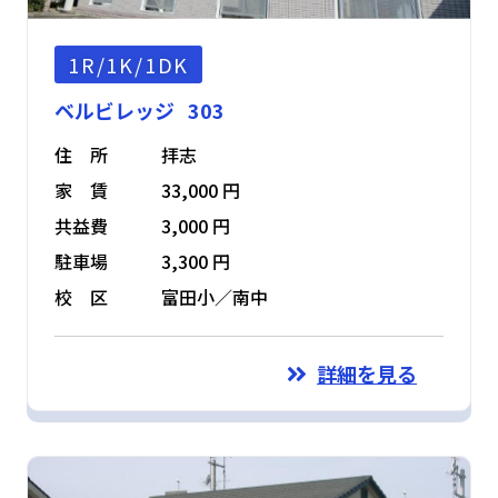
1R/1K/1DK
ベルビレッジ 303
住 所
拝志
家 賃
33,000 円
共益費
3,000 円
駐車場
3,300 円
校 区
富田小／南中
詳細を見る