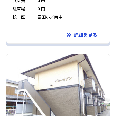
共益費
0 円
駐車場
0 円
校 区
富田小／南中
詳細を見る