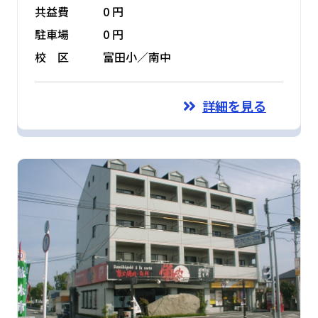
共益費
0 円
駐車場
0 円
校 区
富田小／南中
詳細を見る