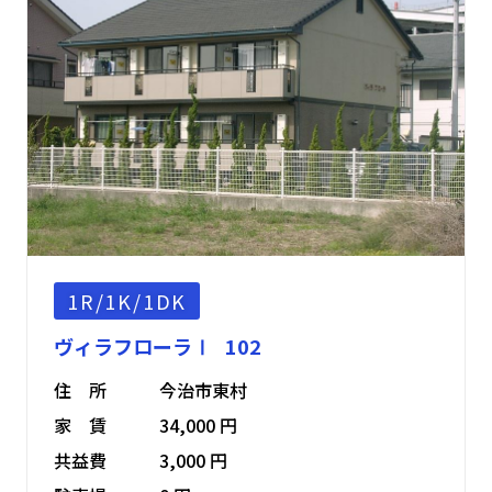
1R/1K/1DK
ヴィラフローラⅠ 102
住 所
今治市東村
家 賃
34,000 円
共益費
3,000 円