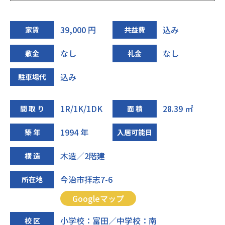
39,000 円
込み
家賃
共益費
なし
なし
敷金
礼金
込み
駐車場代
1R/1K/1DK
28.39 ㎡
間 取 り
面 積
1994 年
築 年
入居可能日
木造／2階建
構 造
今治市拝志7-6
所在地
Googleマップ
小学校：富田／中学校：南
校 区