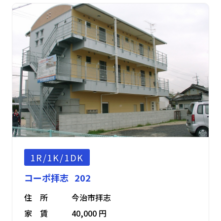
1R/1K/1DK
コーポ拝志 202
住 所
今治市拝志
家 賃
40,000 円