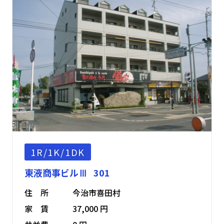
1R/1K/1DK
東液商事ビルⅢ 301
住 所
今治市喜田村
家 賃
37,000 円