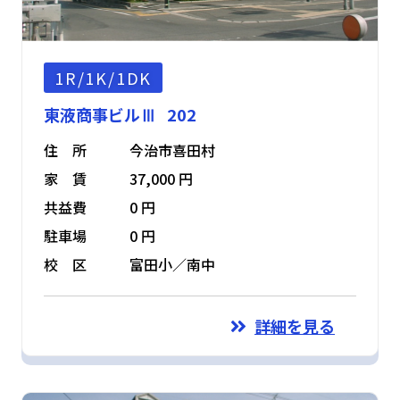
1R/1K/1DK
東液商事ビルⅢ 202
住 所
今治市喜田村
家 賃
37,000 円
共益費
0 円
駐車場
0 円
校 区
富田小／南中
詳細を見る