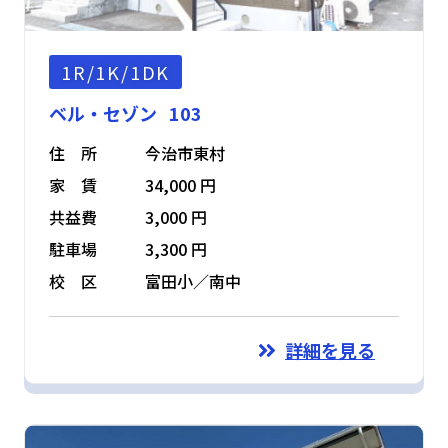
1R/1K/1DK
ベル・セゾン 103
住 所
今治市東村
家 賃
34,000 円
共益費
3,000 円
駐車場
3,300 円
校 区
富田小／南中
詳細を見る