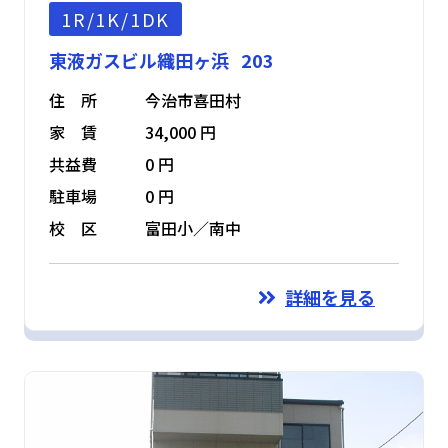
1R/1K/1DK
東液ガスビル織田ヶ浜 203
住 所
今治市喜田村
家 賃
34,000 円
共益費
0 円
駐車場
0 円
校 区
富田小／南中
詳細を見る