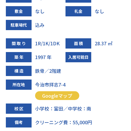
なし
なし
敷金
礼金
込み
駐車場代
1R/1K/1DK
28.37 ㎡
間 取 り
面 積
1997 年
築 年
入居可能日
鉄骨／2階建
構 造
今治市拝志7-4
所在地
Googleマップ
小学校：富田／中学校：南
校 区
クリーニング費：55,000円
備考