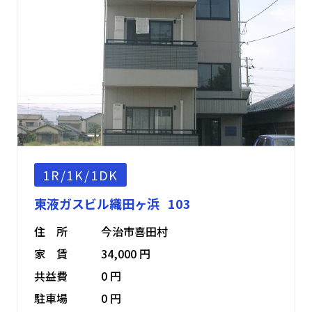
1R/1K/1DK
東液ガスビル織田ヶ浜 103
住 所
今治市喜田村
家 賃
34,000 円
共益費
0 円
駐車場
0 円