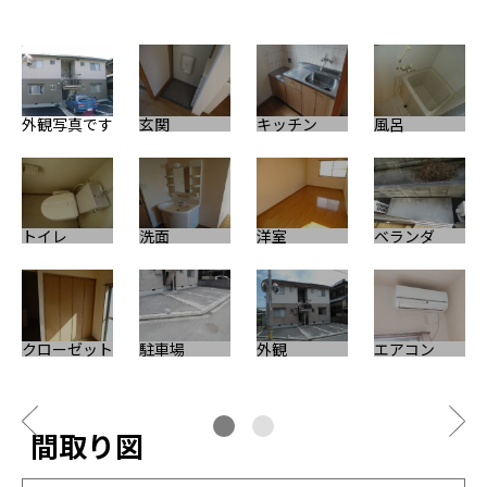
外観写真です
玄関
キッチン
風呂
そ
トイレ
洗面
洋室
ベランダ
クローゼット
駐車場
外観
エアコン
間取り図