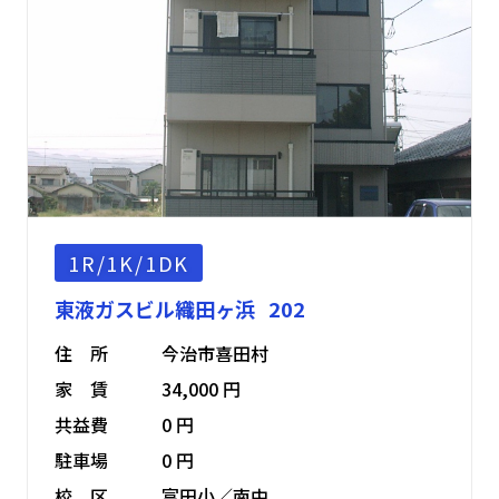
1R/1K/1DK
東液ガスビル織田ヶ浜 202
住 所
今治市喜田村
家 賃
34,000 円
共益費
0 円
駐車場
0 円
校 区
富田小／南中