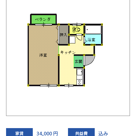
34,000 円
込み
家賃
共益費