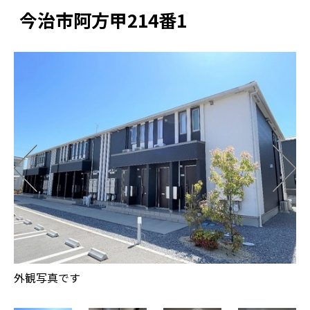
今治市阿方甲214番1
外観写真です
イ