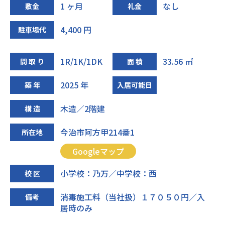
1 ヶ月
なし
敷金
礼金
4,400 円
駐車場代
1R/1K/1DK
33.56 ㎡
間 取 り
面 積
2025 年
築 年
入居可能日
木造／2階建
構 造
今治市阿方甲214番1
所在地
Googleマップ
小学校：乃万／中学校：西
校 区
消毒施工料（当社扱）１７０５０円／入
備考
居時のみ