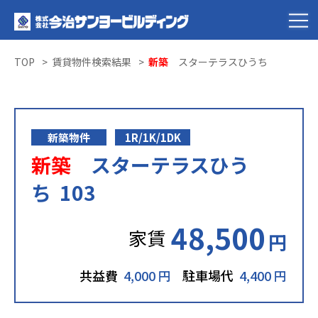
TOP
賃貸物件検索結果
新築
スターテラスひうち
新築物件
1R/1K/1DK
新築
スターテラスひう
ち 103
48,500
家賃
円
共益費
4,000 円
駐車場代
4,400 円