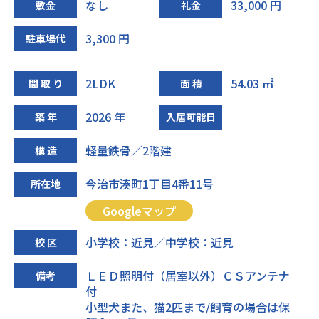
なし
33,000 円
敷金
礼金
3,300 円
駐車場代
2LDK
54.03 ㎡
間 取 り
面 積
2026 年
築 年
入居可能日
軽量鉄骨／2階建
構 造
今治市湊町1丁目4番11号
所在地
Googleマップ
小学校：近見／中学校：近見
校 区
ＬＥＤ照明付（居室以外）ＣＳアンテナ
備考
付
小型犬また、猫2匹まで/飼育の場合は保