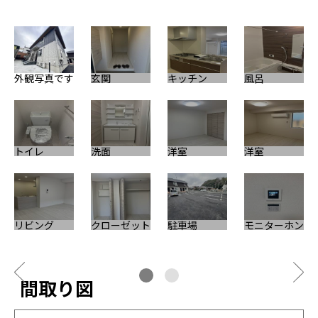
外観写真です
玄関
キッチン
風呂
エ
トイレ
洗面
洋室
洋室
リビング
クローゼット
駐車場
モニターホン
間取り図