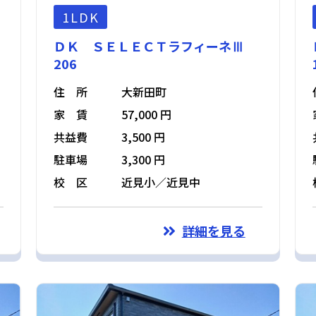
1LDK
ＤＫ ＳＥＬＥＣＴラフィーネⅢ
206
住 所
大新田町
家 賃
57,000 円
共益費
3,500 円
駐車場
3,300 円
校 区
近見小／近見中
詳細を見る