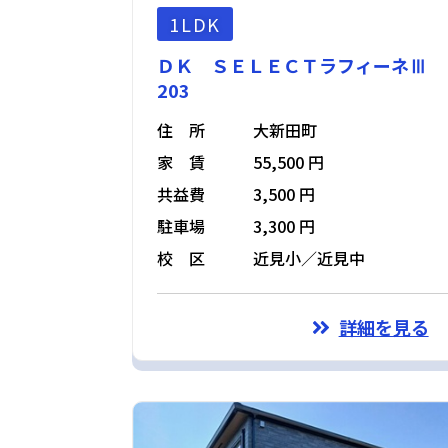
1LDK
ＤＫ ＳＥＬＥＣＴラフィーネⅢ
203
住 所
大新田町
家 賃
55,500 円
共益費
3,500 円
駐車場
3,300 円
校 区
近見小／近見中
詳細を見る