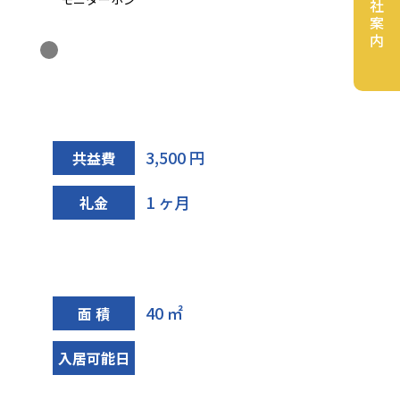
会社案内
3,500 円
共益費
1 ヶ月
礼金
40 ㎡
面 積
入居可能日