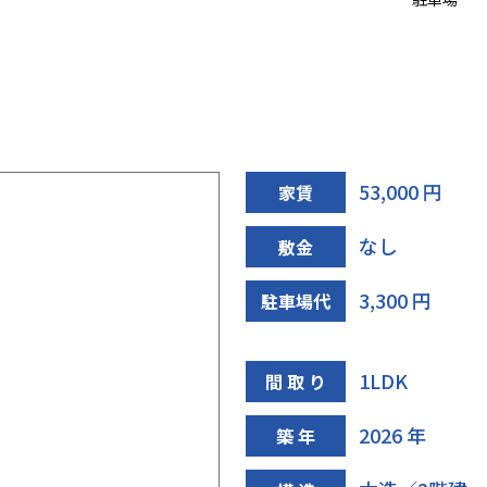
53,000 円
家賃
なし
敷金
3,300 円
駐車場代
1LDK
間 取 り
2026 年
築 年