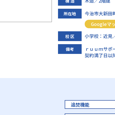
木造／2階建
構 造
今治市大新田町
所在地
Googleマ
小学校：近見
校 区
ｒｕｕｍサポ
備考
契約満了日以降
追焚機能