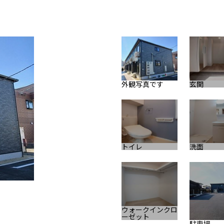
外観写真です
玄関
トイレ
洗面
玄関
ウォークインクロ
ーゼット
駐車場