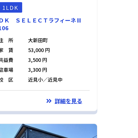
1LDK
ＤＫ ＳＥＬＥＣＴラフィーネⅢ
106
住 所
大新田町
家 賃
53,000 円
共益費
3,500 円
駐車場
3,300 円
校 区
近見小／近見中
詳細を見る