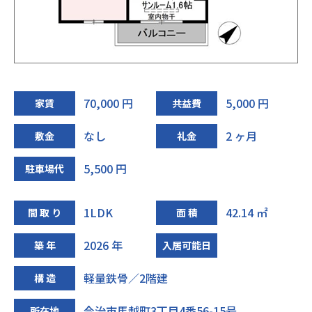
70,000 円
5,000 円
家賃
共益費
なし
2 ヶ月
敷金
礼金
5,500 円
駐車場代
1LDK
42.14 ㎡
間 取 り
面 積
2026 年
築 年
入居可能日
軽量鉄骨／2階建
構 造
今治市馬越町3丁目4番56-15号
所在地