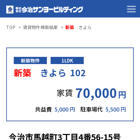
TOP
賃貸物件検索結果
新築
きよら
新築物件
1LDK
新築
きよら 102
70,000
家賃
円
共益費
5,000 円
駐車場代
5,500 円
今治市馬越町3丁目4番56-15号