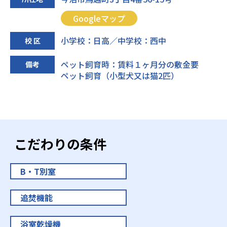
Googleマップ
小学校：日高／中学校：西中
校 区
ペット飼育時：賃料１ヶ月分の敷金要
備考
ペット飼育（小型犬又は猫2匹）
こだわりの条件
B・T別室
追焚機能
浴室乾燥機