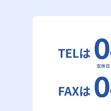
TELは
定休日
FAXは