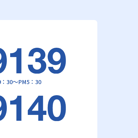
30～PM5：30