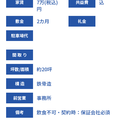
7万(税込)
込
家賃
共益費
円
2カ月
敷金
礼金
駐車場代
間 取 り
約20坪
坪数/面積
鉄骨造
構 造
事務所
前営業
飲食不可・契約時：保証会社必須
備考