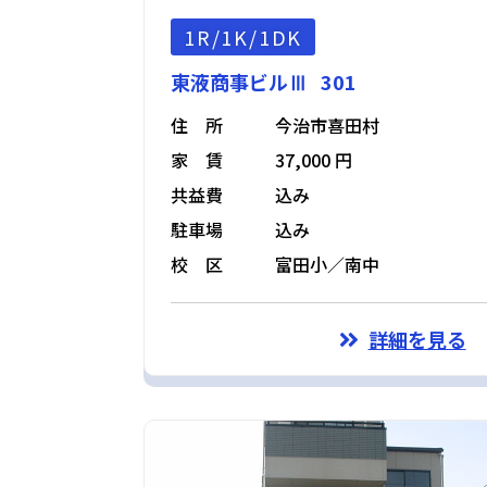
1R/1K/1DK
東液商事ビルⅢ 301
住 所
今治市喜田村
家 賃
37,000 円
共益費
込み
駐車場
込み
校 区
富田小／南中
詳細を見る