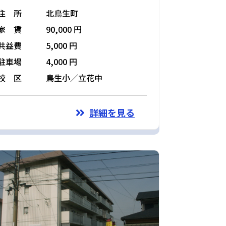
住 所
北鳥生町
家 賃
90,000 円
共益費
5,000 円
駐車場
4,000 円
校 区
鳥生小／立花中
詳細を見る