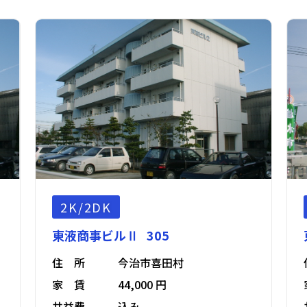
2K/2DK
東液商事ビルⅡ 305
住 所
今治市喜田村
家 賃
44,000 円
共益費
込み