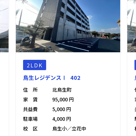
2LDK
鳥生レジデンスⅠ 402
住 所
北鳥生町
家 賃
95,000 円
共益費
5,000 円
駐車場
4,000 円
校 区
鳥生小／立花中