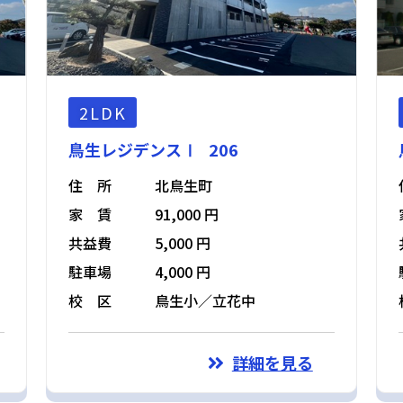
2LDK
鳥生レジデンスⅠ 206
住 所
北鳥生町
家 賃
91,000 円
共益費
5,000 円
駐車場
4,000 円
校 区
鳥生小／立花中
詳細を見る