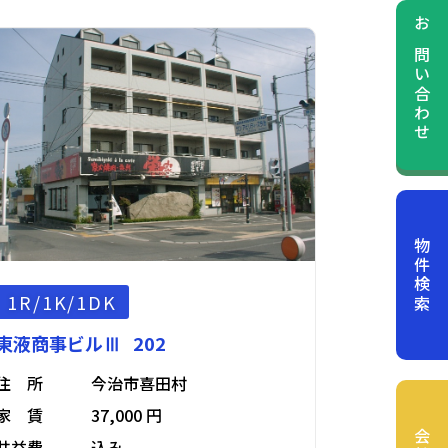
お問い合わせ
物件検索
1R/1K/1DK
東液商事ビルⅢ 202
住 所
今治市喜田村
家 賃
37,000 円
共益費
込み