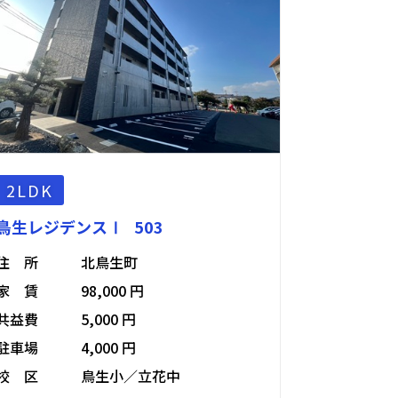
2LDK
鳥生レジデンスⅠ 503
住 所
北鳥生町
家 賃
98,000 円
共益費
5,000 円
駐車場
4,000 円
校 区
鳥生小／立花中