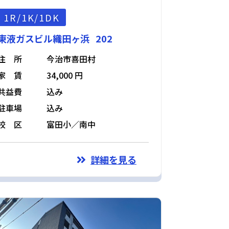
1R/1K/1DK
東液ガスビル織田ヶ浜 202
住 所
今治市喜田村
家 賃
34,000 円
共益費
込み
駐車場
込み
校 区
富田小／南中
詳細を見る