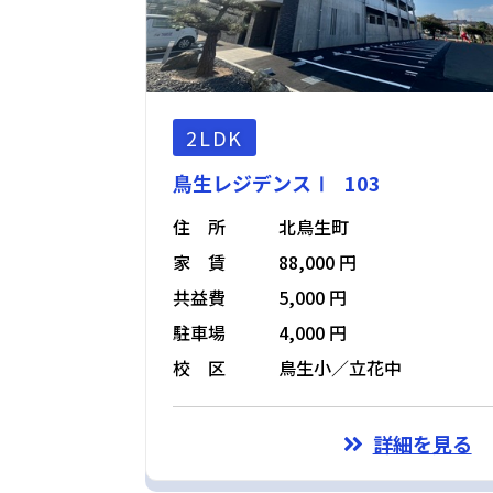
2LDK
鳥生レジデンスⅠ 103
住 所
北鳥生町
家 賃
88,000 円
共益費
5,000 円
駐車場
4,000 円
校 区
鳥生小／立花中
詳細を見る