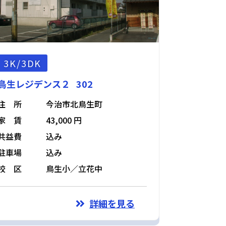
3K/3DK
鳥生レジデンス２ 302
住 所
今治市北鳥生町
家 賃
43,000 円
共益費
込み
駐車場
込み
校 区
鳥生小／立花中
詳細を見る