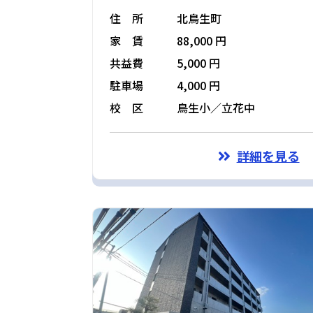
住 所
北鳥生町
家 賃
88,000 円
共益費
5,000 円
駐車場
4,000 円
校 区
鳥生小／立花中
詳細を見る