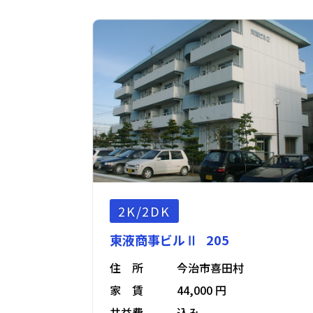
2K/2DK
東液商事ビルⅡ 205
住 所
今治市喜田村
家 賃
44,000 円
共益費
込み