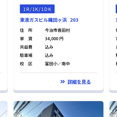
1R/1K/1DK
東液ガスビル織田ヶ浜 203
住 所
今治市喜田村
家 賃
34,000 円
共益費
込み
駐車場
込み
校 区
富田小／南中
詳細を見る