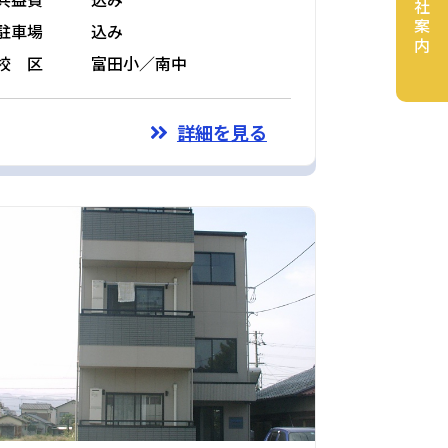
会社案内
駐車場
込み
校 区
富田小／南中
詳細を見る