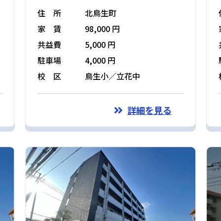
住 所
北鳥生町
家 賃
98,000 円
共益費
5,000 円
駐車場
4,000 円
校 区
鳥生小／立花中
詳細を見る