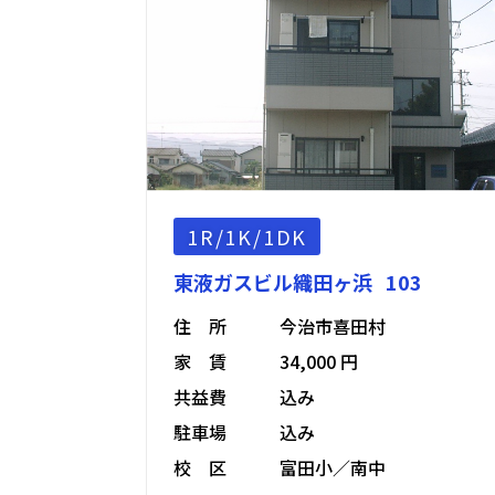
1R/1K/1DK
東液ガスビル織田ヶ浜 103
住 所
今治市喜田村
家 賃
34,000 円
共益費
込み
駐車場
込み
校 区
富田小／南中