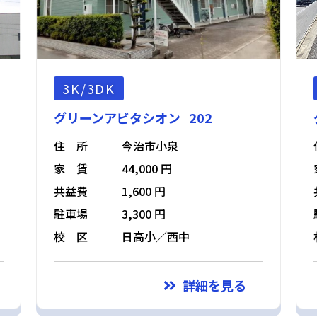
3K/3DK
グリーンアビタシオン 202
住 所
今治市小泉
家 賃
44,000 円
共益費
1,600 円
駐車場
3,300 円
校 区
日高小／西中
詳細を見る