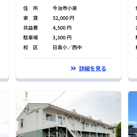
住 所
今治市小泉
家 賃
52,000 円
共益費
4,500 円
駐車場
3,300 円
校 区
日高小／西中
詳細を見る