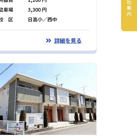
会社案内
駐車場
3,300 円
校 区
日高小／西中
詳細を見る