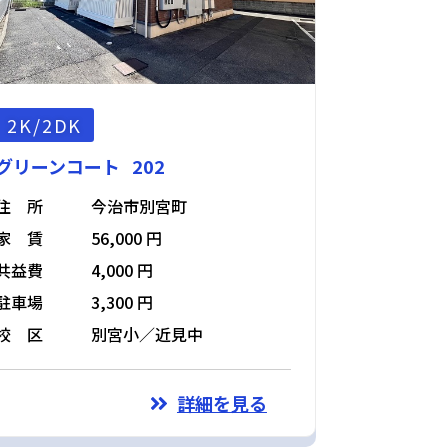
2K/2DK
グリーンコート 202
住 所
今治市別宮町
家 賃
56,000 円
共益費
4,000 円
駐車場
3,300 円
校 区
別宮小／近見中
詳細を見る