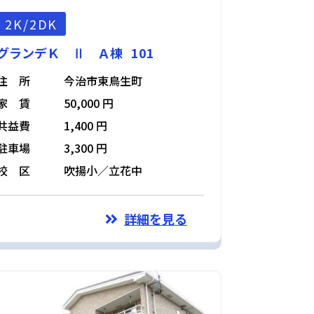
2K/2DK
グランデＫ Ⅱ Ａ棟 101
住 所
今治市東鳥生町
家 賃
50,000 円
共益費
1,400 円
駐車場
3,300 円
校 区
吹揚小／立花中
詳細を見る