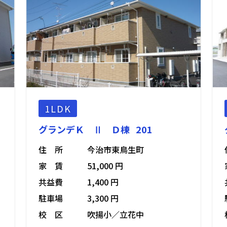
1LDK
グランデＫ Ⅱ Ｄ棟 201
住 所
今治市東鳥生町
家 賃
51,000 円
共益費
1,400 円
駐車場
3,300 円
校 区
吹揚小／立花中