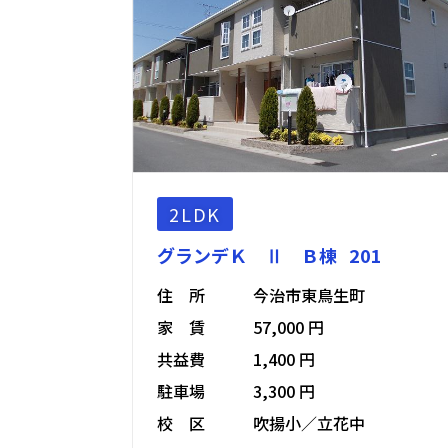
2LDK
グランデＫ Ⅱ Ｂ棟 201
住 所
今治市東鳥生町
家 賃
57,000 円
共益費
1,400 円
駐車場
3,300 円
校 区
吹揚小／立花中