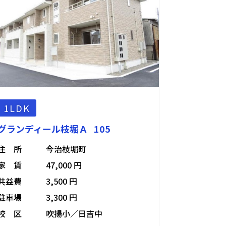
1LDK
グランディール枝堀Ａ 105
住 所
今治枝堀町
家 賃
47,000 円
共益費
3,500 円
駐車場
3,300 円
校 区
吹揚小／日吉中