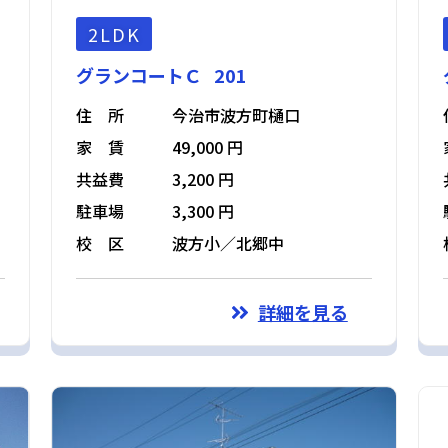
2LDK
グランコートＣ 201
住 所
今治市波方町樋口
家 賃
49,000 円
共益費
3,200 円
駐車場
3,300 円
校 区
波方小／北郷中
詳細を見る