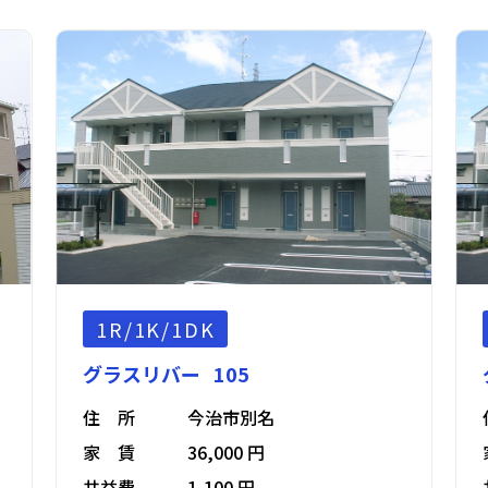
1R/1K/1DK
グラスリバー 105
住 所
今治市別名
家 賃
36,000 円
共益費
1,100 円