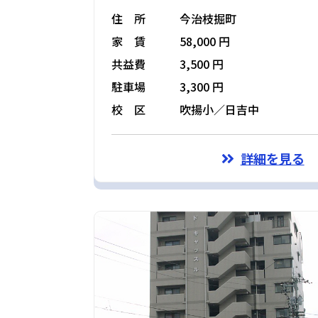
住 所
今治枝掘町
家 賃
58,000 円
共益費
3,500 円
駐車場
3,300 円
校 区
吹揚小／日吉中
詳細を見る