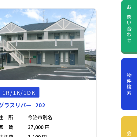
お問い合わせ
物件検索
1R/1K/1DK
グラスリバー 202
住 所
今治市別名
家 賃
37,000 円
共益費
1,100 円