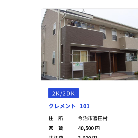
2K/2DK
クレメント 101
住 所
今治市喜田村
家 賃
40,500 円
共益費
3,600 円