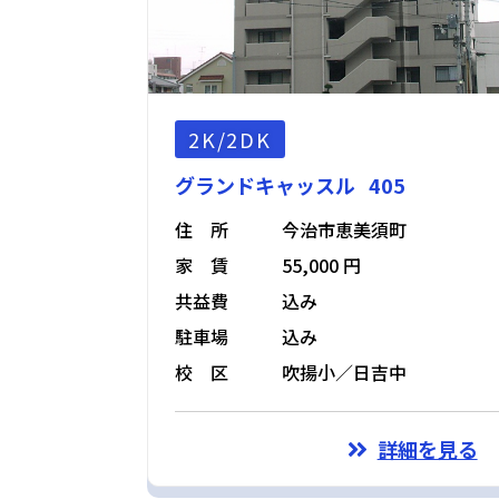
2K/2DK
グランドキャッスル 405
住 所
今治市恵美須町
家 賃
55,000 円
共益費
込み
駐車場
込み
校 区
吹揚小／日吉中
詳細を見る