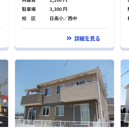
駐車場
3,300 円
校 区
日高小／西中
詳細を見る