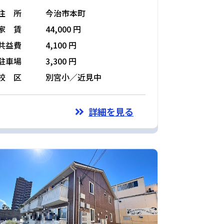
住 所
今治市本町
家 賃
44,000 円
共益費
4,100 円
駐車場
3,300 円
校 区
別宮小／近見中
詳細を見る