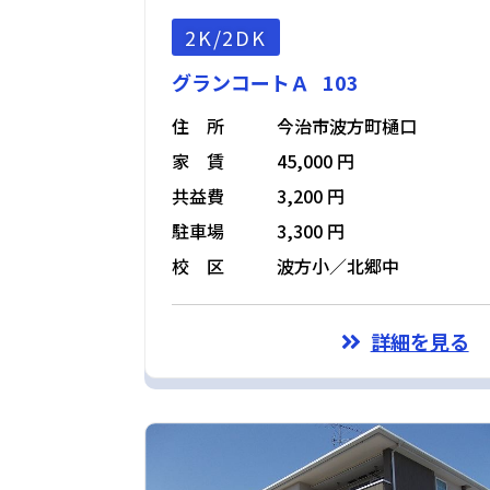
2K/2DK
グランコートＡ 103
住 所
今治市波方町樋口
家 賃
45,000 円
共益費
3,200 円
駐車場
3,300 円
校 区
波方小／北郷中
詳細を見る