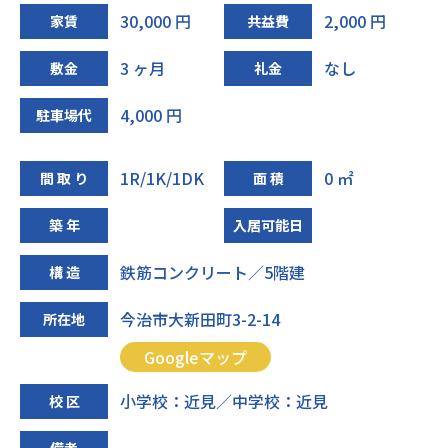
30,000 円
2,000 円
家賃
共益費
3 ヶ月
なし
敷金
礼金
4,000 円
駐車場代
1R/1K/1DK
0 ㎡
間 取 り
面 積
築 年
入居可能日
鉄筋コンクリート／5階建
構 造
今治市大新田町3-2-14
所在地
Googleマップ
小学校：近見／中学校：近見
校 区
備考