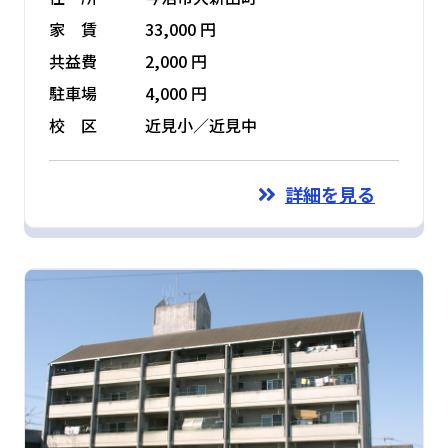
家 賃
33,000 円
共益費
2,000 円
駐車場
4,000 円
校 区
近見小／近見中
詳細を見る