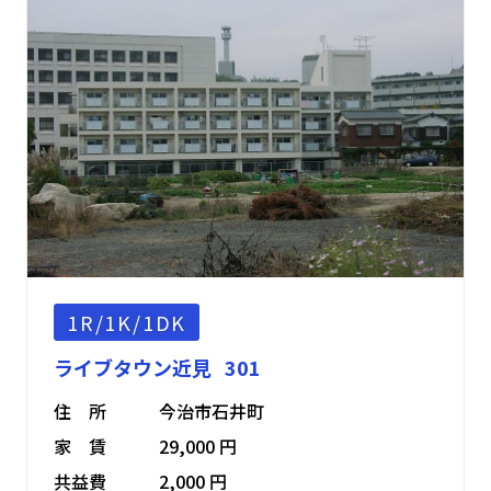
1R/1K/1DK
ライブタウン近見 301
住 所
今治市石井町
家 賃
29,000 円
共益費
2,000 円