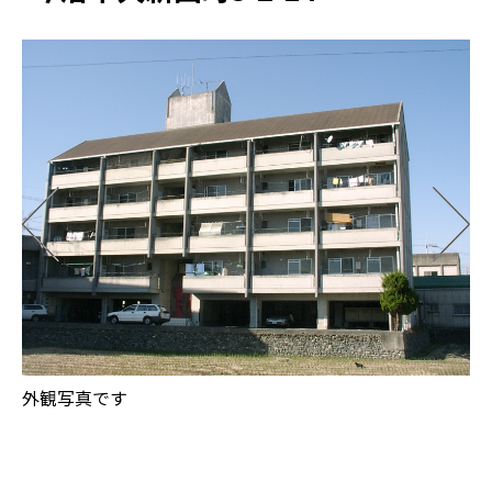
和
外観写真です