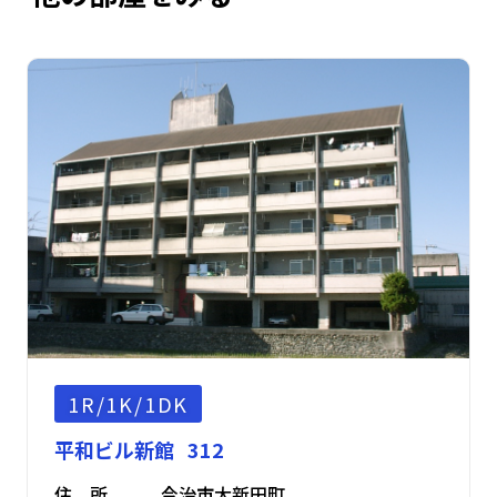
1R/1K/1DK
平和ビル新館 312
住 所
今治市大新田町