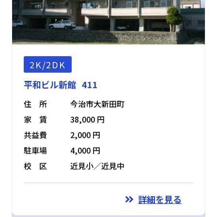
2K/2DK
平和ビル新館 411
住 所
今治市大新田町
家 賃
38,000 円
共益費
2,000 円
駐車場
4,000 円
校 区
近見小／近見中
詳細を見る