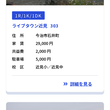
1R/1K/1DK
ライブタウン近見 303
住 所
今治市石井町
家 賃
29,000 円
共益費
2,000 円
駐車場
5,000 円
校 区
近見小／近見中
詳細を見る