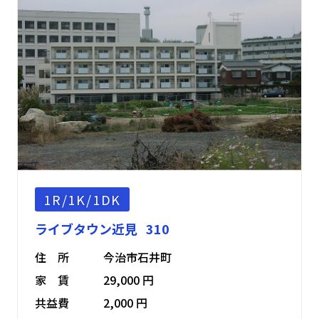
1R/1K/1DK
ライブタウン近見 310
住 所
今治市石井町
家 賃
29,000 円
共益費
2,000 円