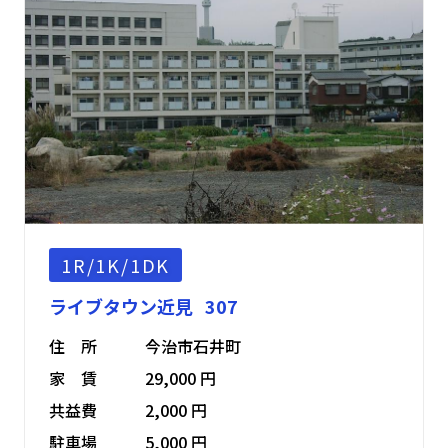
1R/1K/1DK
ライブタウン近見 307
住 所
今治市石井町
家 賃
29,000 円
共益費
2,000 円
駐車場
5,000 円