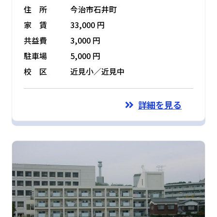
住 所
今治市石井町
家 賃
33,000 円
共益費
3,000 円
駐車場
5,000 円
校 区
近見小／近見中
詳細を見る