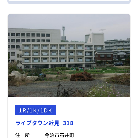
1R/1K/1DK
ライブタウン近見 318
住 所
今治市石井町