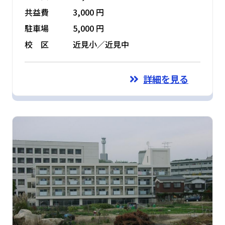
共益費
3,000 円
駐車場
5,000 円
校 区
近見小／近見中
詳細を見る