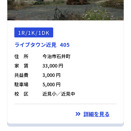
1R/1K/1DK
ライブタウン近見 405
住 所
今治市石井町
家 賃
33,000 円
共益費
3,000 円
駐車場
5,000 円
校 区
近見小／近見中
詳細を見る