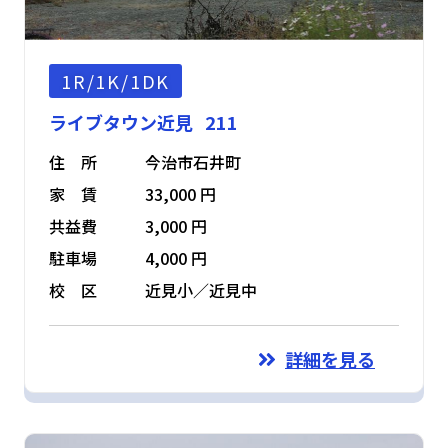
1R/1K/1DK
ライブタウン近見 211
住 所
今治市石井町
家 賃
33,000 円
共益費
3,000 円
駐車場
4,000 円
校 区
近見小／近見中
詳細を見る