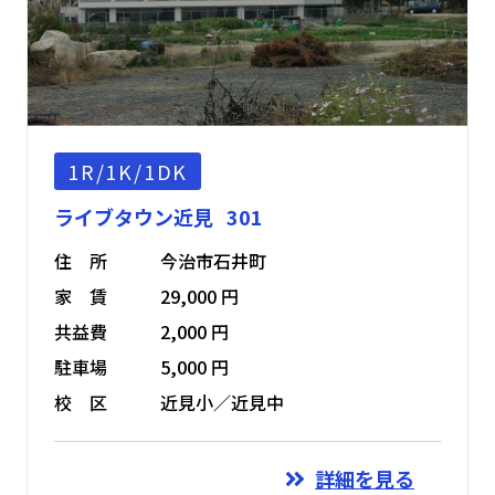
1R/1K/1DK
ライブタウン近見 301
住 所
今治市石井町
家 賃
29,000 円
共益費
2,000 円
駐車場
5,000 円
校 区
近見小／近見中
詳細を見る