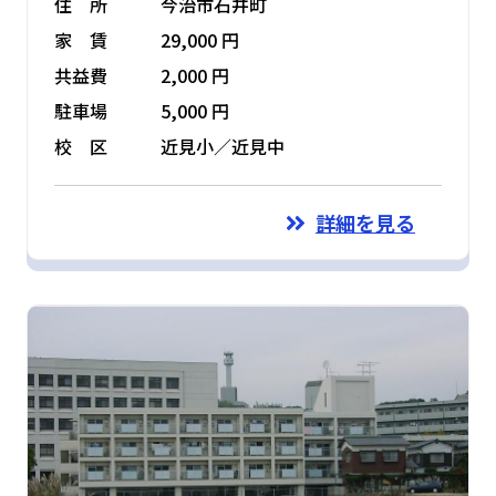
住 所
今治市石井町
家 賃
29,000 円
共益費
2,000 円
駐車場
5,000 円
校 区
近見小／近見中
詳細を見る