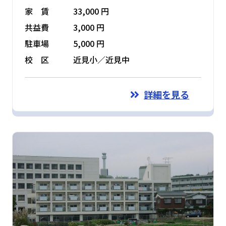
家 賃
33,000 円
共益費
3,000 円
駐車場
5,000 円
校 区
近見小／近見中
詳細を見る