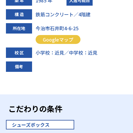
1985 年
築 年
入居可能日
鉄筋コンクリート／4階建
構 造
今治市石井町4-6-25
所在地
Googleマップ
小学校：近見／中学校：近見
校 区
備考
こだわりの条件
シューズボックス