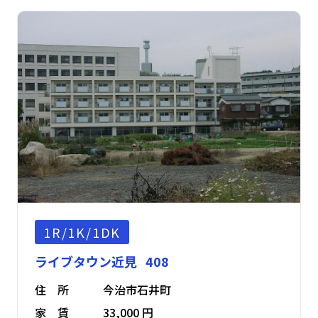
1R/1K/1DK
ライブタウン近見 408
住 所
今治市石井町
家 賃
33,000 円