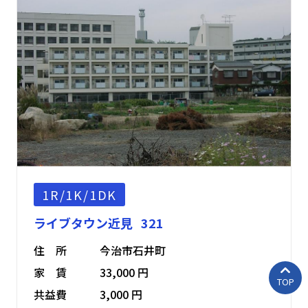
1R/1K/1DK
ライブタウン近見 321
住 所
今治市石井町
家 賃
33,000 円
TOP
共益費
3,000 円