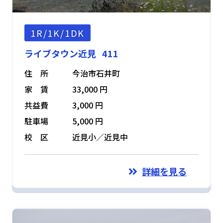
1R/1K/1DK
ライブタウン近見 411
住 所
今治市石井町
家 賃
33,000 円
共益費
3,000 円
駐車場
5,000 円
校 区
近見小／近見中
詳細を見る