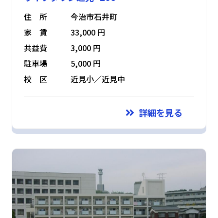
住 所
今治市石井町
家 賃
33,000 円
共益費
3,000 円
駐車場
5,000 円
校 区
近見小／近見中
詳細を見る