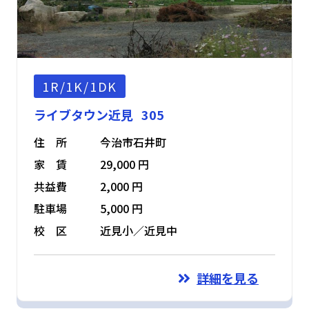
1R/1K/1DK
ライブタウン近見 305
住 所
今治市石井町
家 賃
29,000 円
共益費
2,000 円
駐車場
5,000 円
校 区
近見小／近見中
詳細を見る