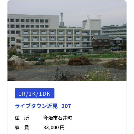
1R/1K/1DK
ライブタウン近見 207
住 所
今治市石井町
家 賃
33,000 円