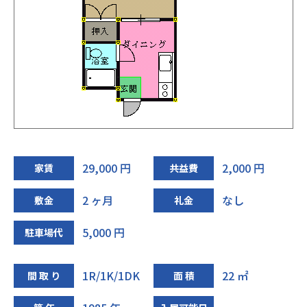
29,000 円
2,000 円
家賃
共益費
2 ヶ月
なし
敷金
礼金
5,000 円
駐車場代
1R/1K/1DK
22 ㎡
間 取 り
面 積