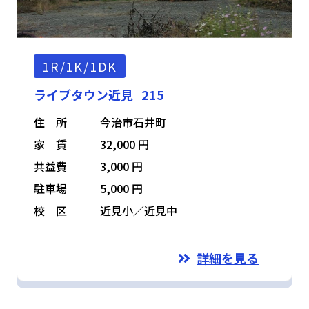
1R/1K/1DK
ライブタウン近見 215
住 所
今治市石井町
家 賃
32,000 円
共益費
3,000 円
駐車場
5,000 円
校 区
近見小／近見中
詳細を見る