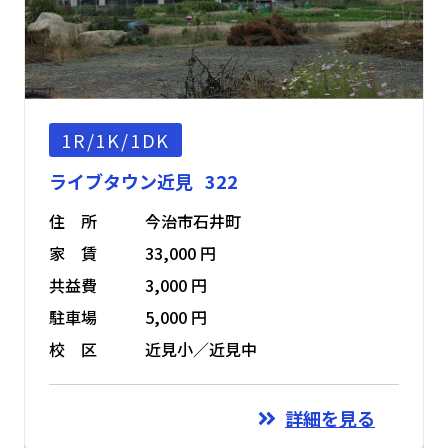
1R/1K/1DK
ライブタウン近見 322
住 所
今治市石井町
家 賃
33,000 円
共益費
3,000 円
駐車場
5,000 円
校 区
近見小／近見中
詳細を見る