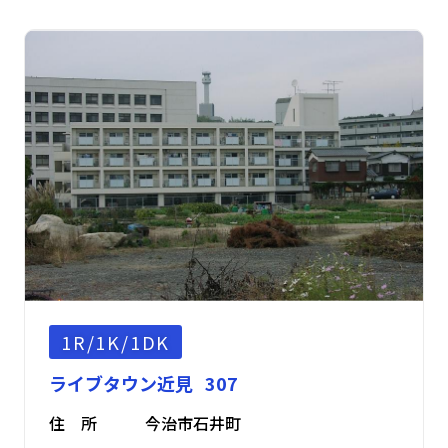
1R/1K/1DK
ライブタウン近見 307
住 所
今治市石井町