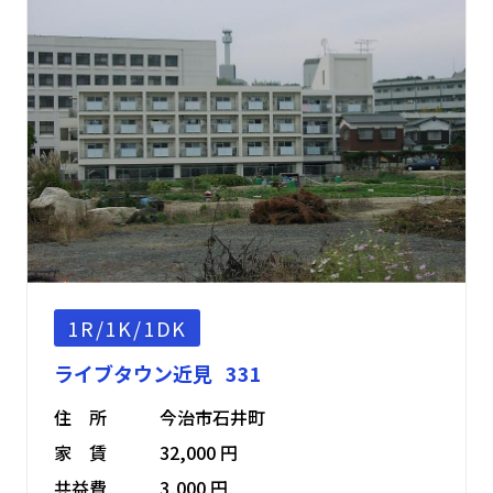
1R/1K/1DK
ライブタウン近見 331
住 所
今治市石井町
家 賃
32,000 円
共益費
3,000 円