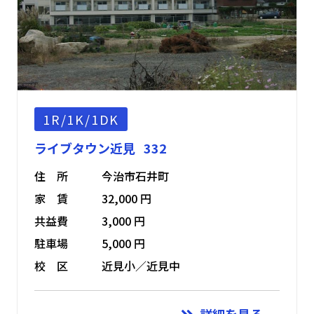
1R/1K/1DK
ライブタウン近見 332
住 所
今治市石井町
家 賃
32,000 円
共益費
3,000 円
駐車場
5,000 円
校 区
近見小／近見中
詳細を見る