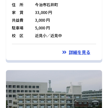
住 所
今治市石井町
家 賃
33,000 円
共益費
3,000 円
駐車場
5,000 円
校 区
近見小／近見中
詳細を見る