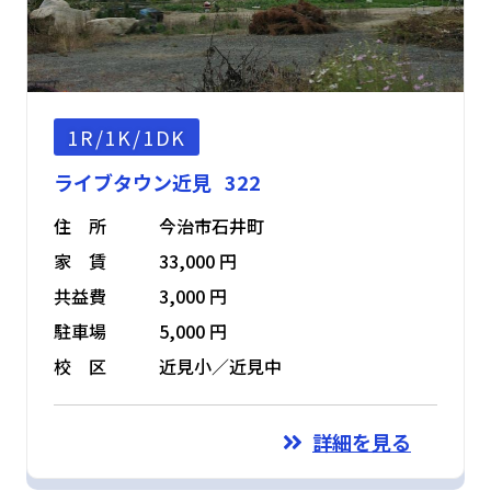
1R/1K/1DK
ライブタウン近見 322
住 所
今治市石井町
家 賃
33,000 円
共益費
3,000 円
駐車場
5,000 円
校 区
近見小／近見中
詳細を見る