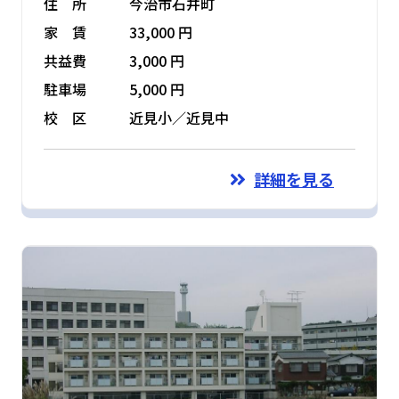
住 所
今治市石井町
家 賃
33,000 円
共益費
3,000 円
駐車場
5,000 円
校 区
近見小／近見中
詳細を見る