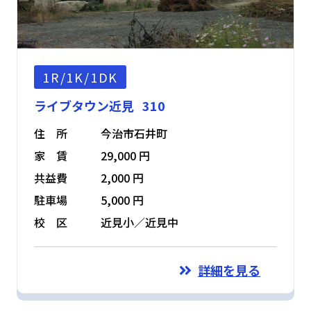
1R/1K/1DK
ライブタウン近見 310
住 所
今治市石井町
家 賃
29,000 円
共益費
2,000 円
駐車場
5,000 円
校 区
近見小／近見中
詳細を見る