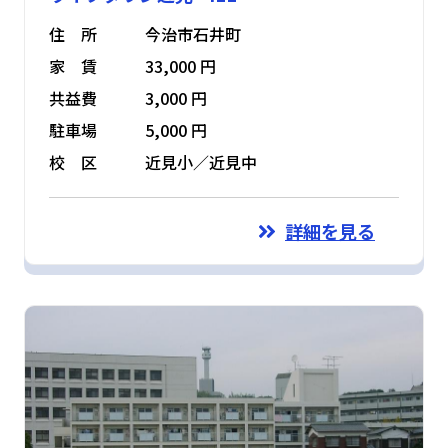
住 所
今治市石井町
家 賃
33,000 円
共益費
3,000 円
駐車場
5,000 円
校 区
近見小／近見中
詳細を見る