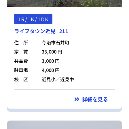
1R/1K/1DK
ライブタウン近見 211
住 所
今治市石井町
家 賃
33,000 円
共益費
3,000 円
駐車場
4,000 円
校 区
近見小／近見中
詳細を見る