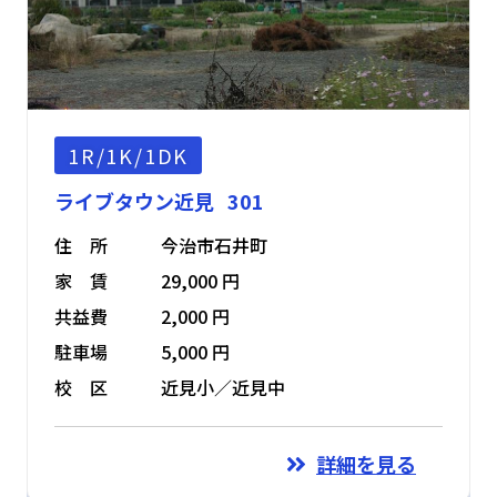
1R/1K/1DK
ライブタウン近見 301
住 所
今治市石井町
家 賃
29,000 円
共益費
2,000 円
駐車場
5,000 円
校 区
近見小／近見中
詳細を見る