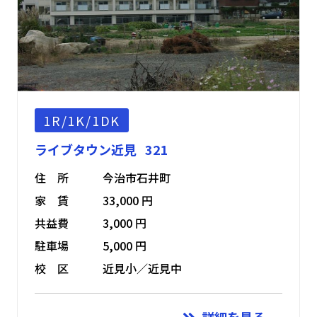
1R/1K/1DK
ライブタウン近見 321
住 所
今治市石井町
家 賃
33,000 円
共益費
3,000 円
駐車場
5,000 円
校 区
近見小／近見中
詳細を見る