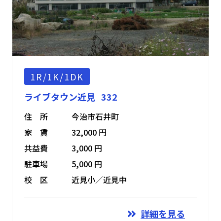
1R/1K/1DK
ライブタウン近見 332
住 所
今治市石井町
家 賃
32,000 円
共益費
3,000 円
駐車場
5,000 円
校 区
近見小／近見中
詳細を見る