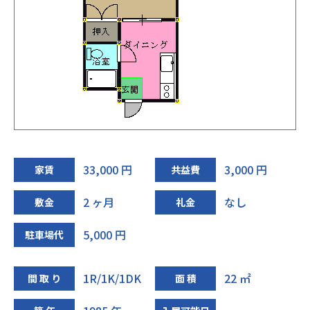
33,000 円
3,000 円
家賃
共益費
2 ヶ月
なし
敷金
礼金
5,000 円
駐車場代
1R/1K/1DK
22 ㎡
間 取 り
面 積