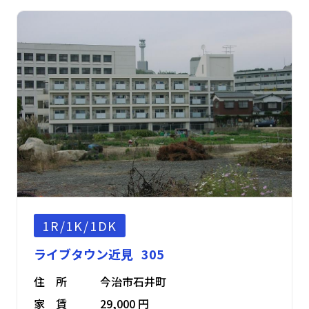
1R/1K/1DK
ライブタウン近見 305
住 所
今治市石井町
家 賃
29,000 円