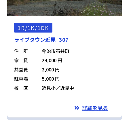
1R/1K/1DK
ライブタウン近見 307
住 所
今治市石井町
家 賃
29,000 円
共益費
2,000 円
駐車場
5,000 円
校 区
近見小／近見中
詳細を見る