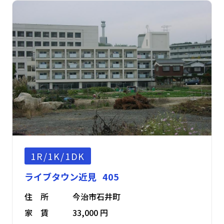
1R/1K/1DK
ライブタウン近見 405
住 所
今治市石井町
家 賃
33,000 円