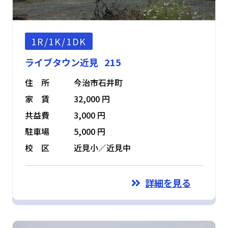
1R/1K/1DK
ライブタウン近見 215
住 所
今治市石井町
家 賃
32,000 円
共益費
3,000 円
駐車場
5,000 円
校 区
近見小／近見中
詳細を見る