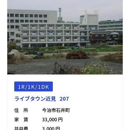
1R/1K/1DK
ライブタウン近見 207
住 所
今治市石井町
家 賃
33,000 円
共益費
3,000 円