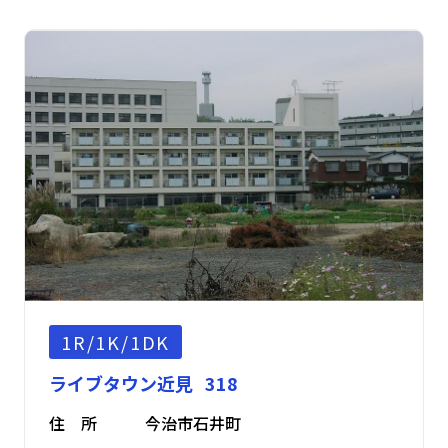
1R/1K/1DK
ライブタウン近見 318
住 所
今治市石井町