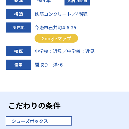
1985 年
築 年
入居可能日
鉄筋コンクリート／4階建
構 造
今治市石井町4-6-25
所在地
Googleマップ
小学校：近見／中学校：近見
校 区
間取り 洋･6
備考
こだわりの条件
シューズボックス