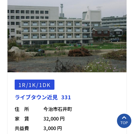
1R/1K/1DK
ライブタウン近見 331
住 所
今治市石井町
家 賃
32,000 円
TOP
共益費
3,000 円