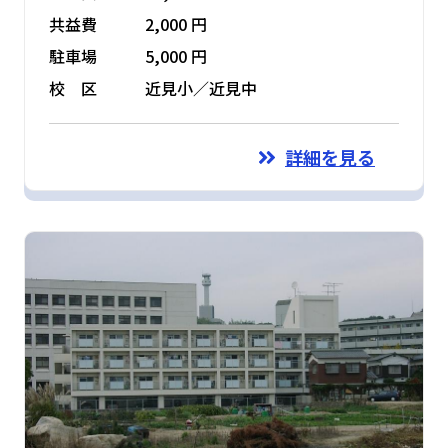
共益費
2,000 円
駐車場
5,000 円
校 区
近見小／近見中
詳細を見る