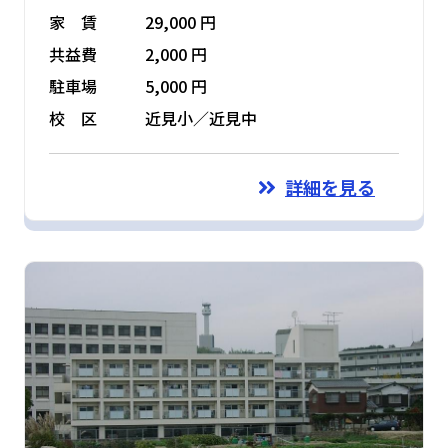
家 賃
29,000 円
共益費
2,000 円
駐車場
5,000 円
校 区
近見小／近見中
詳細を見る