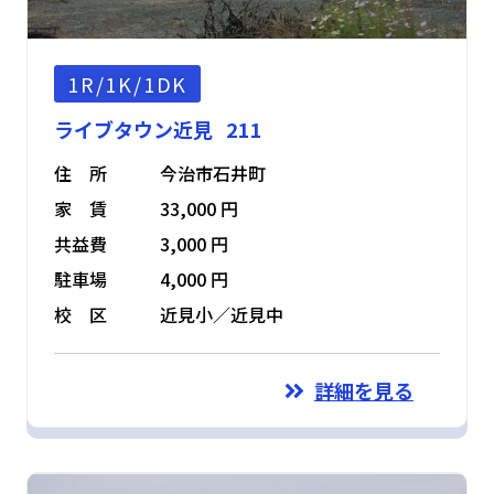
1R/1K/1DK
ライブタウン近見 211
住 所
今治市石井町
家 賃
33,000 円
共益費
3,000 円
駐車場
4,000 円
校 区
近見小／近見中
詳細を見る