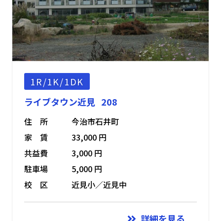
1R/1K/1DK
ライブタウン近見 208
住 所
今治市石井町
家 賃
33,000 円
共益費
3,000 円
駐車場
5,000 円
校 区
近見小／近見中
詳細を見る