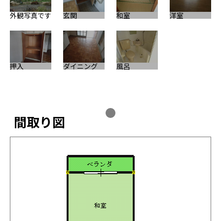
外観写真です
玄関
和室
洋室
押入
ダイニング
風呂
間取り図