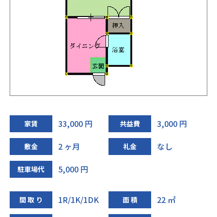
33,000 円
3,000 円
家賃
共益費
2 ヶ月
なし
敷金
礼金
5,000 円
駐車場代
1R/1K/1DK
22 ㎡
間 取 り
面 積