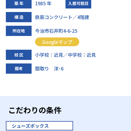
1985 年
築 年
入居可能日
鉄筋コンクリート／4階建
構 造
今治市石井町4-6-25
所在地
Googleマップ
小学校：近見／中学校：近見
校 区
間取り 洋･6
備考
こだわりの条件
シューズボックス