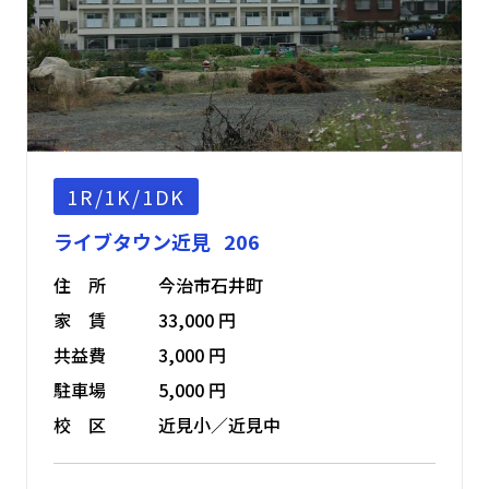
1R/1K/1DK
ライブタウン近見 206
住 所
今治市石井町
家 賃
33,000 円
共益費
3,000 円
駐車場
5,000 円
校 区
近見小／近見中