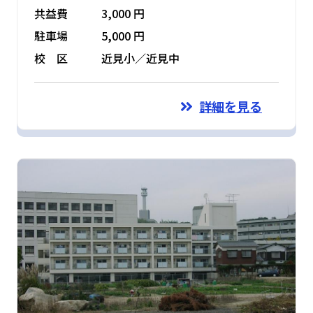
共益費
3,000 円
駐車場
5,000 円
校 区
近見小／近見中
詳細を見る