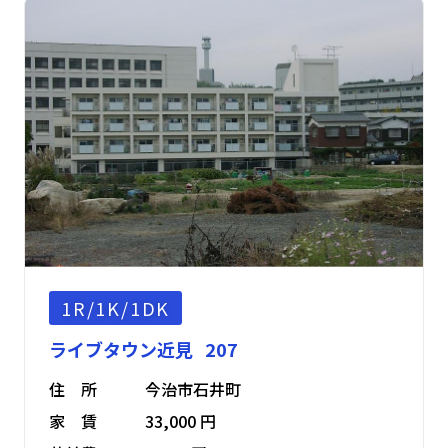
1R/1K/1DK
ライブタウン近見 207
住 所
今治市石井町
家 賃
33,000 円