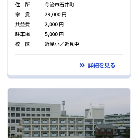
住 所
今治市石井町
家 賃
29,000 円
共益費
2,000 円
駐車場
5,000 円
校 区
近見小／近見中
詳細を見る