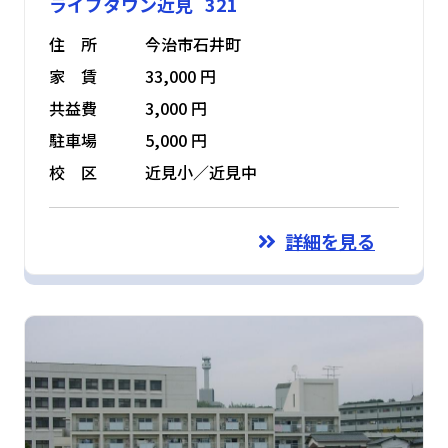
ライブタウン近見 321
住 所
今治市石井町
家 賃
33,000 円
共益費
3,000 円
駐車場
5,000 円
校 区
近見小／近見中
詳細を見る