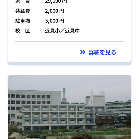
家 賃
29,000 円
共益費
2,000 円
駐車場
5,000 円
校 区
近見小／近見中
詳細を見る