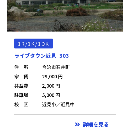
1R/1K/1DK
ライブタウン近見 303
住 所
今治市石井町
家 賃
29,000 円
共益費
2,000 円
駐車場
5,000 円
校 区
近見小／近見中
詳細を見る