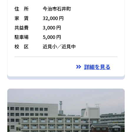
住 所
今治市石井町
家 賃
32,000 円
共益費
3,000 円
駐車場
5,000 円
校 区
近見小／近見中
詳細を見る