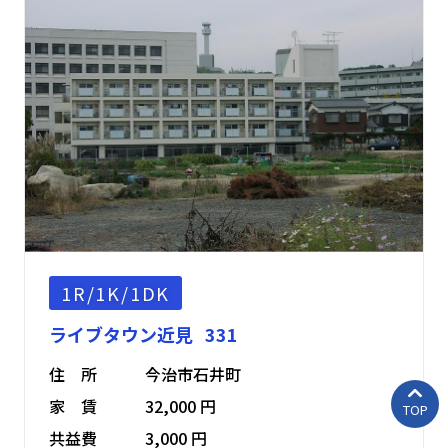
1R/1K/1DK
ライブタウン近見 331
住 所
今治市石井町
家 賃
32,000 円
TOP
共益費
3,000 円