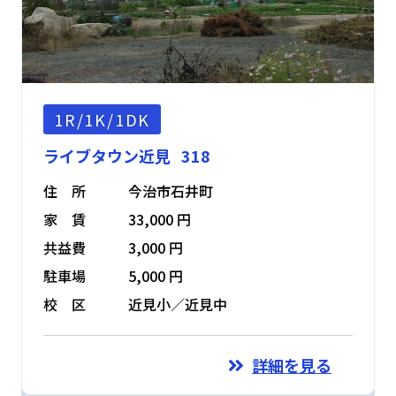
1R/1K/1DK
ライブタウン近見 318
住 所
今治市石井町
家 賃
33,000 円
共益費
3,000 円
駐車場
5,000 円
校 区
近見小／近見中
詳細を見る