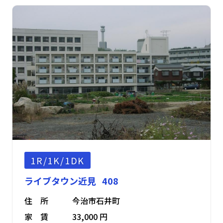
1R/1K/1DK
ライブタウン近見 408
住 所
今治市石井町
家 賃
33,000 円