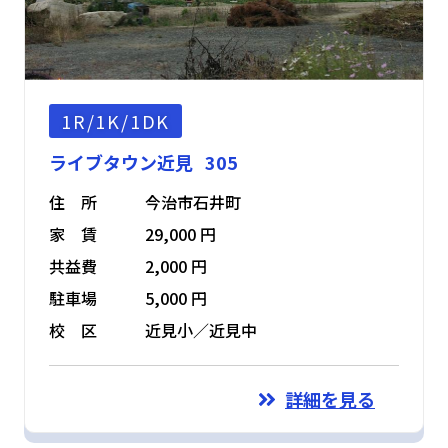
1R/1K/1DK
ライブタウン近見 305
住 所
今治市石井町
家 賃
29,000 円
共益費
2,000 円
駐車場
5,000 円
校 区
近見小／近見中
詳細を見る