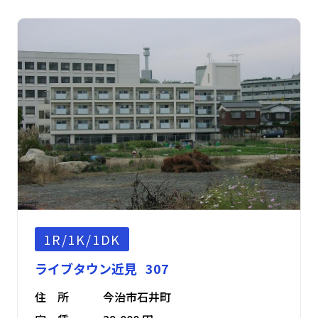
1R/1K/1DK
ライブタウン近見 307
住 所
今治市石井町