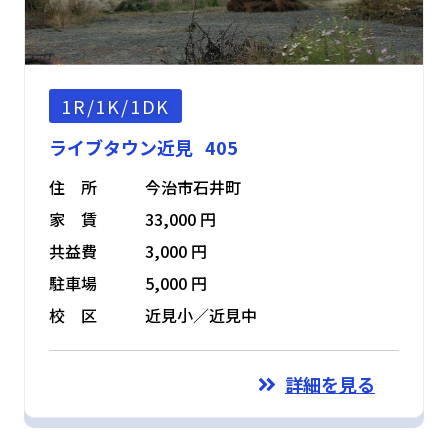
1R/1K/1DK
ライブタウン近見 405
住 所
今治市石井町
家 賃
33,000 円
共益費
3,000 円
駐車場
5,000 円
校 区
近見小／近見中
詳細を見る