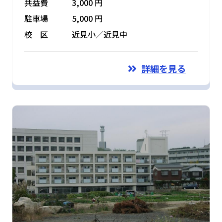
共益費
3,000 円
駐車場
5,000 円
校 区
近見小／近見中
詳細を見る