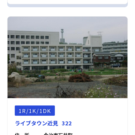
1R/1K/1DK
ライブタウン近見 322
住 所
今治市石井町