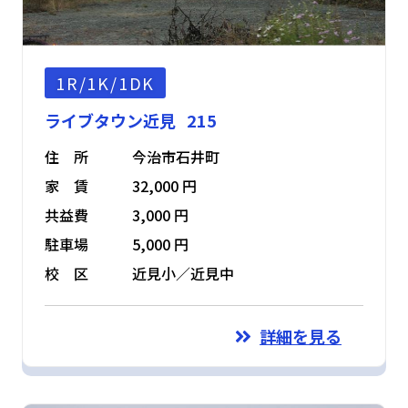
1R/1K/1DK
ライブタウン近見 215
住 所
今治市石井町
家 賃
32,000 円
共益費
3,000 円
駐車場
5,000 円
校 区
近見小／近見中
詳細を見る