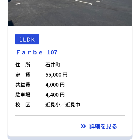
1LDK
Ｆａｒｂｅ 107
住 所
石井町
家 賃
55,000 円
共益費
4,000 円
駐車場
4,400 円
校 区
近見小／近見中
詳細を見る