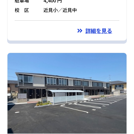
駐車場
4,400 円
校 区
近見小／近見中
詳細を見る