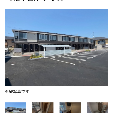
外観写真です
玄