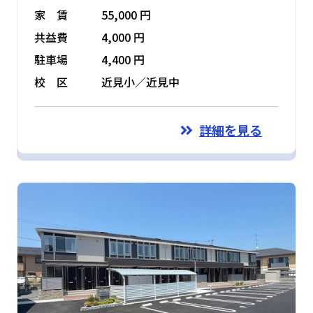
家 賃
55,000 円
共益費
4,000 円
駐車場
4,400 円
校 区
近見小／近見中
詳細を見る