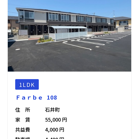
1LDK
Ｆａｒｂｅ 108
住 所
石井町
家 賃
55,000 円
共益費
4,000 円