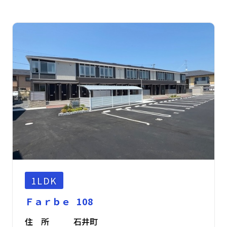
1LDK
Ｆａｒｂｅ 108
住 所
石井町