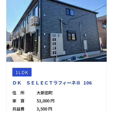
1LDK
ＤＫ ＳＥＬＥＣＴラフィーネⅢ 106
住 所
大新田町
家 賃
53,000 円
共益費
3,500 円