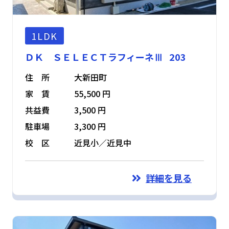
1LDK
ＤＫ ＳＥＬＥＣＴラフィーネⅢ 203
住 所
大新田町
家 賃
55,500 円
共益費
3,500 円
駐車場
3,300 円
校 区
近見小／近見中
詳細を見る