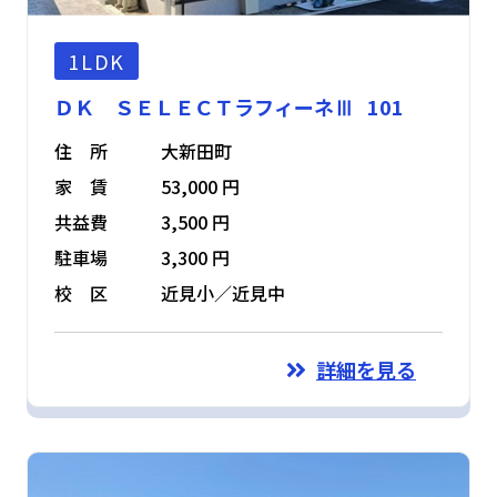
1LDK
ＤＫ ＳＥＬＥＣＴラフィーネⅢ 101
住 所
大新田町
家 賃
53,000 円
共益費
3,500 円
駐車場
3,300 円
校 区
近見小／近見中
詳細を見る