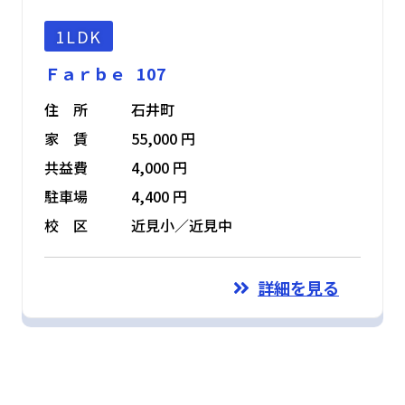
1LDK
Ｆａｒｂｅ 107
住 所
石井町
家 賃
55,000 円
共益費
4,000 円
駐車場
4,400 円
校 区
近見小／近見中
詳細を見る