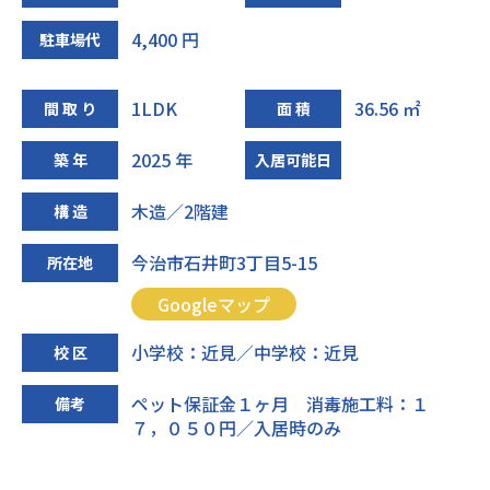
4,400 円
駐車場代
1LDK
36.56 ㎡
間 取 り
面 積
2025 年
築 年
入居可能日
木造／2階建
構 造
今治市石井町3丁目5-15
所在地
Googleマップ
小学校：近見／中学校：近見
校 区
ペット保証金１ヶ月 消毒施工料：１
備考
７，０５０円／入居時のみ