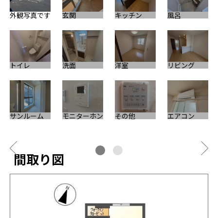
外観写真です
玄関
キッチン
風呂
そ
トイレ
洗面
洋室
リビング
サンルーム
モニターホン
その他
エアコン
間取り図