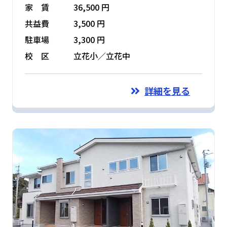
家 賃
36,500 円
共益費
3,500 円
駐車場
3,300 円
校 区
立花小／立花中
詳細を見る