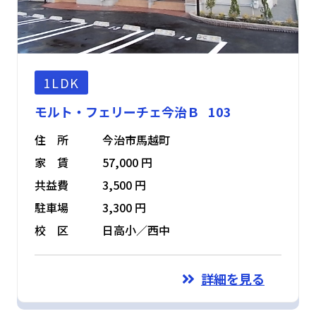
1LDK
モルト・フェリーチェ今治Ｂ 103
住 所
今治市馬越町
家 賃
57,000 円
共益費
3,500 円
駐車場
3,300 円
校 区
日高小／西中
詳細を見る