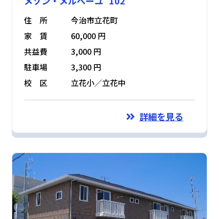
メゾン・メルベーユ 102
住 所
今治市立花町
家 賃
60,000 円
共益費
3,000 円
駐車場
3,300 円
校 区
立花小／立花中
詳細を見る