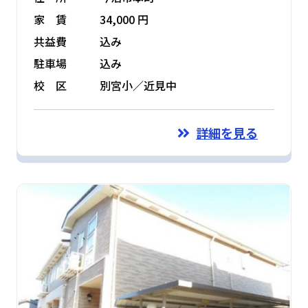
家 賃
34,000 円
共益費
込み
駐車場
込み
校 区
別宮小／近見中
詳細を見る