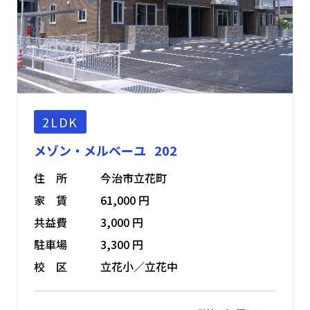
2LDK
メゾン・メルベーユ 202
住 所
今治市立花町
家 賃
61,000 円
共益費
3,000 円
駐車場
3,300 円
校 区
立花小／立花中