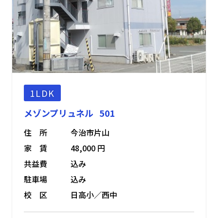
1LDK
メゾンプリュネル 501
住 所
今治市片山
家 賃
48,000 円
共益費
込み
駐車場
込み
校 区
日高小／西中