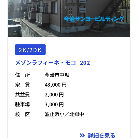
2K/2DK
メゾンラフィーネ・モコ 202
住 所
今治市中堀
家 賃
43,000 円
共益費
2,000 円
駐車場
3,000 円
校 区
波止浜小／北郷中
詳細を見る