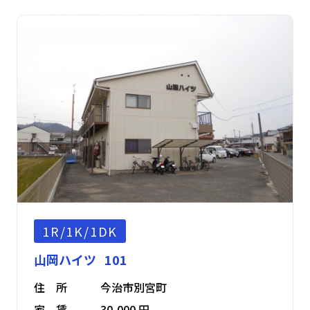
1R/1K/1DK
山岡ハイツ 101
住 所
今治市別宮町
家 賃
30,000 円