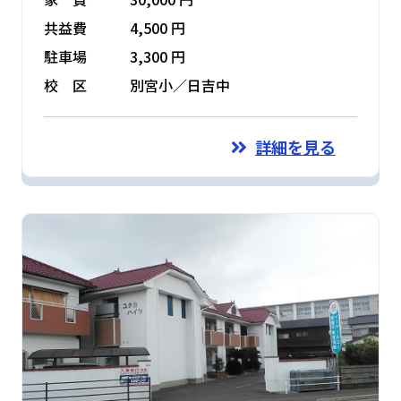
共益費
4,500 円
駐車場
3,300 円
校 区
別宮小／日吉中
詳細を見る