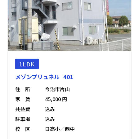
1LDK
メゾンプリュネル 401
住 所
今治市片山
家 賃
45,000 円
共益費
込み
駐車場
込み
校 区
日高小／西中