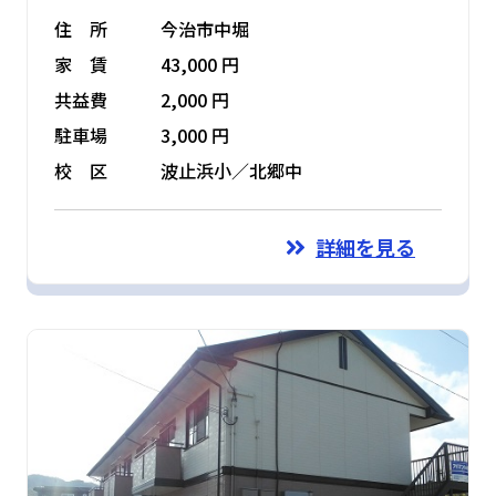
住 所
今治市中堀
家 賃
43,000 円
共益費
2,000 円
駐車場
3,000 円
校 区
波止浜小／北郷中
詳細を見る