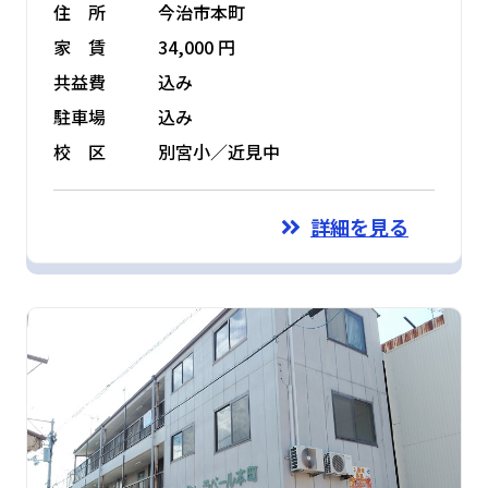
住 所
今治市本町
家 賃
34,000 円
共益費
込み
駐車場
込み
校 区
別宮小／近見中
詳細を見る