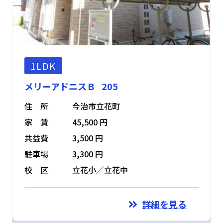
1LDK
メリーアドニスＢ 205
住 所
今治市立花町
家 賃
45,500 円
共益費
3,500 円
駐車場
3,300 円
校 区
立花小／立花中
詳細を見る