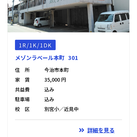
1R/1K/1DK
メゾンラベール本町 301
住 所
今治市本町
家 賃
35,000 円
共益費
込み
駐車場
込み
校 区
別宮小／近見中
詳細を見る