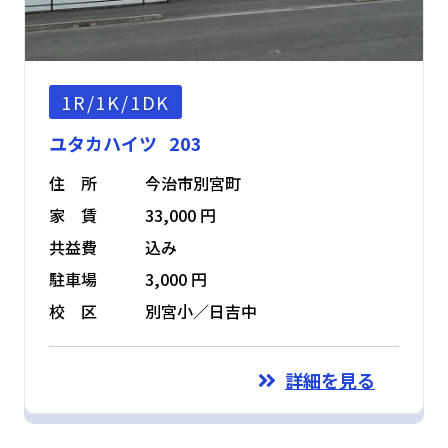
1R/1K/1DK
ユタカハイツ 203
住 所
今治市別宮町
家 賃
33,000 円
共益費
込み
駐車場
3,000 円
校 区
別宮小／日吉中
詳細を見る