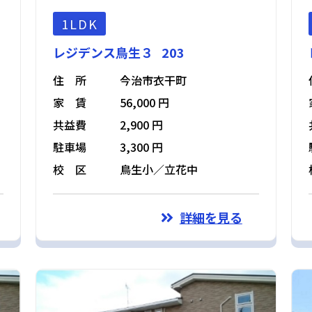
1LDK
レジデンス鳥生３ 203
住 所
今治市衣干町
家 賃
56,000 円
共益費
2,900 円
駐車場
3,300 円
校 区
鳥生小／立花中
詳細を見る