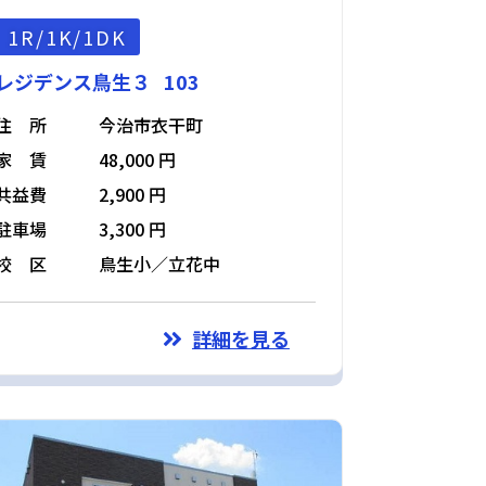
1R/1K/1DK
レジデンス鳥生３ 103
住 所
今治市衣干町
家 賃
48,000 円
共益費
2,900 円
駐車場
3,300 円
校 区
鳥生小／立花中
詳細を見る