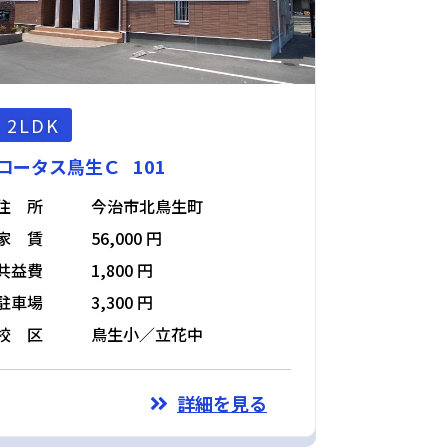
2LDK
ロータス鳥生Ｃ 101
住 所
今治市北鳥生町
家 賃
56,000 円
共益費
1,800 円
駐車場
3,300 円
校 区
鳥生小／立花中
詳細を見る