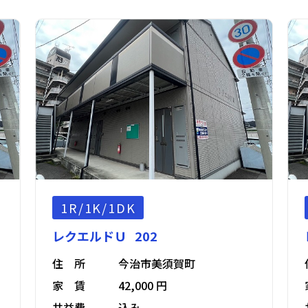
1R/1K/1DK
レクエルドＵ 202
住 所
今治市美須賀町
家 賃
42,000 円
共益費
込み