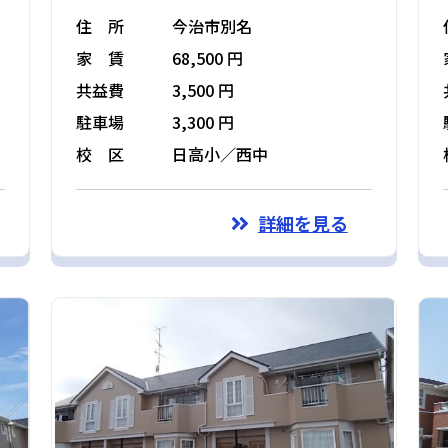
住 所
今治市別名
家 賃
68,500 円
共益費
3,500 円
駐車場
3,300 円
校 区
日高小／西中
詳細を見る