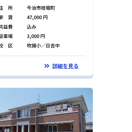
住 所
今治市枝堀町
家 賃
47,000 円
共益費
込み
駐車場
3,000 円
校 区
吹揚小／日吉中
詳細を見る