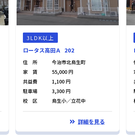
3LDK以上
ロータス高田Ａ 202
住 所
今治市北鳥生町
家 賃
55,000 円
共益費
1,100 円
駐車場
3,300 円
校 区
鳥生小／立花中
詳細を見る