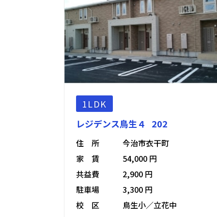
1LDK
レジデンス鳥生４ 202
住 所
今治市衣干町
家 賃
54,000 円
共益費
2,900 円
駐車場
3,300 円
校 区
鳥生小／立花中