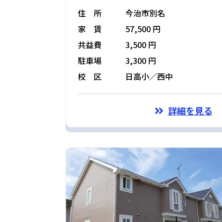
住 所
今治市別名
家 賃
57,500 円
共益費
3,500 円
駐車場
3,300 円
校 区
日高小／西中
詳細を見る