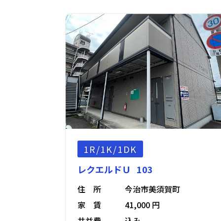
1R/1K/1DK
レクエルドＵ 103
住 所
今治市美須賀町
家 賃
41,000 円
共益費
込み