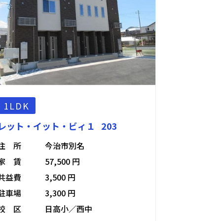
1LDK
レット・イット・ビィ１ 203
住 所
今治市別名
家 賃
57,500 円
共益費
3,500 円
駐車場
3,300 円
校 区
日高小／西中