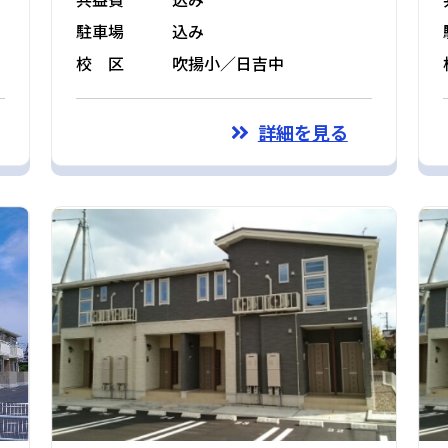
駐車場
込み
校 区
吹揚小／日吉中
詳細を見る