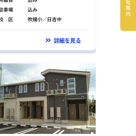
会社案内
駐車場
込み
校 区
吹揚小／日吉中
詳細を見る