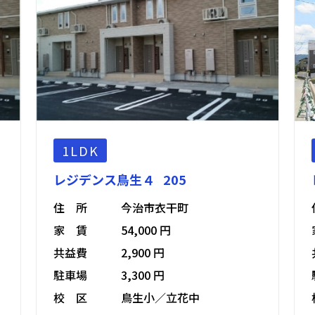
1LDK
レジデンス鳥生４ 205
住 所
今治市衣干町
家 賃
54,000 円
共益費
2,900 円
駐車場
3,300 円
校 区
鳥生小／立花中