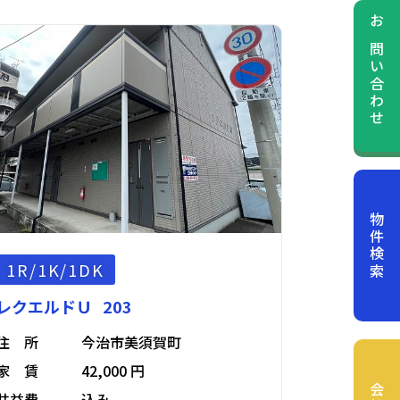
お問い合わせ
物件検索
1R/1K/1DK
レクエルドＵ 203
住 所
今治市美須賀町
家 賃
42,000 円
共益費
込み