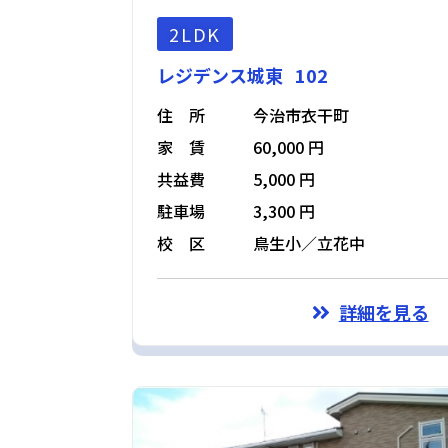
2LDK
レジデンス城東 102
住 所
今治市衣干町
家 賃
60,000 円
共益費
5,000 円
駐車場
3,300 円
校 区
鳥生小／立花中
詳細を見る